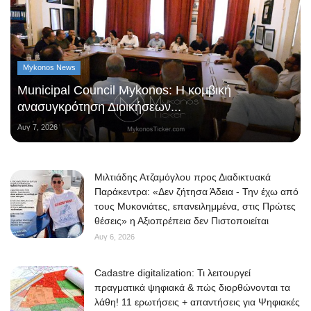
Mykonos News
Municipal Council Mykonos: Η κομβική
ανασυγκρότηση Διοικήσεων...
Αυγ 7, 2026
Μιλτιάδης Ατζαμόγλου προς Διαδικτυακά
Παράκεντρα: «Δεν ζήτησα Άδεια - Την έχω από
τους Μυκονιάτες, επανειλημμένα, στις Πρώτες
θέσεις» η Αξιοπρέπεια δεν Πιστοποιείται
Αυγ 6, 2026
Cadastre digitalization: Τι λειτουργεί
πραγματικά ψηφιακά & πώς διορθώνονται τα
λάθη! 11 ερωτήσεις + απαντήσεις για Ψηφιακές