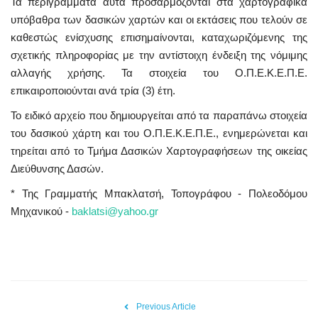
Τα περιγράμματα αυτά προσαρμόζονται στα χαρτογραφικά
υπόβαθρα των δασικών χαρτών και οι εκτάσεις που τελούν σε
καθεστώς ενίσχυσης επισημαίνονται, καταχωριζόμενης της
σχετικής πληροφορίας με την αντίστοιχη ένδειξη της νόμιμης
αλλαγής χρήσης. Τα στοιχεία του Ο.Π.Ε.Κ.Ε.Π.Ε.
επικαιροποιούνται ανά τρία (3) έτη.
Το ειδικό αρχείο που δημιουργείται από τα παραπάνω στοιχεία
του δασικού χάρτη και του Ο.Π.Ε.Κ.Ε.Π.Ε., ενημερώνεται και
τηρείται από το Τμήμα Δασικών Χαρτογραφήσεων της οικείας
Διεύθυνσης Δασών.
* Της Γραμματής Μπακλατσή, Τοπογράφου - Πολεοδόμου
Μηχανικού -
baklatsi@yahoo.gr
Previous Article