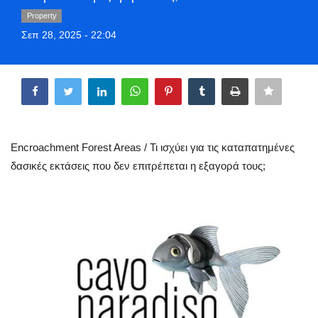
Greece
Property
Σεπ 28, 2025 - 22:04
Entertainment
Share
Arts & Culture
Mykonos
Encroachment Forest Areas / Τι ισχύει για τις καταπατημένες
Mykonos Ticker TV
δασικές εκτάσεις που δεν επιτρέπεται η εξαγορά τους;
Sport
Sustainability
Health
In Pictures