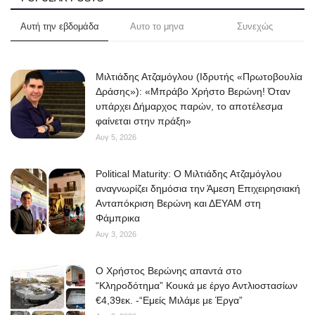
Αυτή την εβδομάδα
Αυτο το μηνα
Συνεχώς
Μιλτιάδης Ατζαμόγλου (Ιδρυτής «Πρωτοβουλία
Δράσης»): «Μπράβο Χρήστο Βερώνη! Όταν
υπάρχει Δήμαρχος παρών, το αποτέλεσμα
φαίνεται στην πράξη»
Αυγ 5, 2026
Political Maturity: Ο Μιλτιάδης Ατζαμόγλου
αναγνωρίζει δημόσια την Άμεση Επιχειρησιακή
Ανταπόκριση Βερώνη και ΔΕΥΑΜ στη
Φάμπρικα
Αυγ 3, 2026
O Χρήστος Βερώνης απαντά στο
“Κληροδότημα” Κουκά με έργο Αντλιοστασίων
€4,39εκ. -“Εμείς Μιλάμε με Έργα”