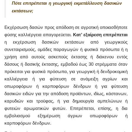
Πότε επιτρέπεται η γεωργική εκμετάλλευση δασικών
εκτάσεων;
Εκχέρσωση δασών προς απόδοση σε αγροτική οποιασδήποτε
φύσης καλλιέργεια απαγορεύεται.
Κατ’ εξαίρεση επιτρέπεται
η εκχέρσωση δασικών εκτάσεων από γεωργικούς
συνεταιρισμούς, ομάδες παραγωγών ή φυσικά πρόσωπα ή η
χρήση από αυτούς ασκεπούς έκτασης ή διάκενου εντός
δάσους ή δασικής έκτασης, εμβαδού έως 30 στρέμματα όταν
πρόκειται για φυσικά πρόσωπα, για γεωργική ή δενδροκομική
καλλιέργεια ή για φύτευση σε ανάμειξη αγρίων και
οπωροφόρων ή καρποφόρων δένδρων ή για φύτευση
δασικών ειδών για την απόδοση προϊόντων, ιδίως, κάστανων,
καρυδιών και τρούφας, ή για δημιουργία αμπελώνων ή
φυτειών αρωματικών φυτών. Επιτρέπεται, επίσης, η δια
εμβολιασμού εξημέρωση άγριων οπωροφόρων ή
καρποφόρων δένδρων.