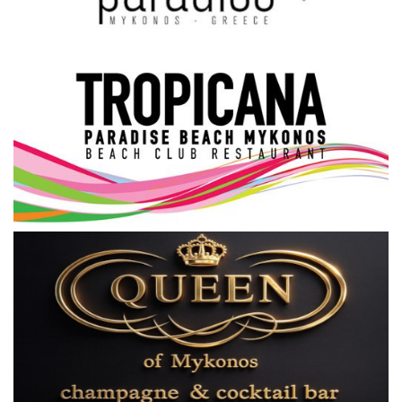
Science & Tech
Aegean Islands
Σεβασμιώτατος Δωρόθεος Β’
Cost Of Living Crisis
Opinion + Analysis
L’Art des Sens
Local Elections 2023
All News
About