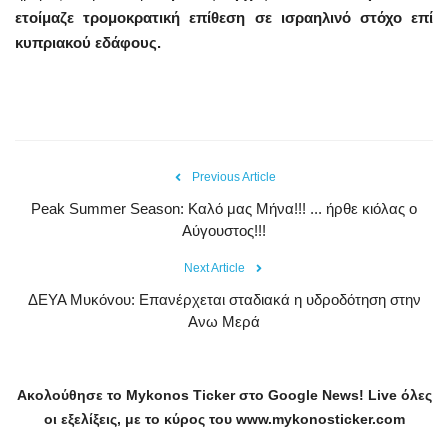
ετοίμαζε τρομοκρατική επίθεση σε ισραηλινό στόχο επί
κυπριακού εδάφους.
Previous Article
Peak Summer Season: Kαλό μας Μήνα!!! ... ήρθε κιόλας ο
Αύγουστος!!!
Next Article
ΔEYA Mυκόvoυ: Επανέρχεται σταδιακά η υδροδότηση στην
Aνω Μερά
Ακολούθησε το
Mykonos
Ticker
στο
Google
News
!
Live
όλες
οι εξελίξεις, με το κύρος του
www
.
mykonosticker
.
com