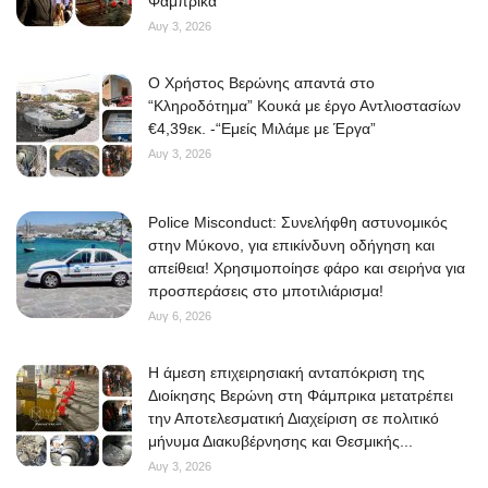
Φάμπρικα
Αυγ 3, 2026
O Χρήστος Βερώνης απαντά στο
“Κληροδότημα” Κουκά με έργο Αντλιοστασίων
€4,39εκ. -“Εμείς Μιλάμε με Έργα”
Αυγ 3, 2026
Police Misconduct: Συνελήφθη αστυνομικός
στην Μύκονο, για επικίνδυνη οδήγηση και
απείθεια! Χρησιμοποίησε φάρο και σειρήνα για
προσπεράσεις στο μποτιλιάρισμα!
Αυγ 6, 2026
Η άμεση επιχειρησιακή ανταπόκριση της
Διοίκησης Βερώνη στη Φάμπρικα μετατρέπει
την Αποτελεσματική Διαχείριση σε πολιτικό
μήνυμα Διακυβέρνησης και Θεσμικής...
Αυγ 3, 2026