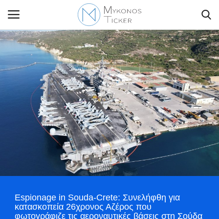
Contact Us
Politique
Business
Travel
World
Espionage in Souda-Crete: Συνελήφθη για
Style Adorés
κατασκοπεία 26χρονος Αζέρος που
φωτογράφιζε τις αεροναυτικές βάσεις στη Σούδα