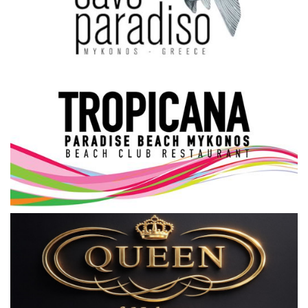
Science & Tech
Aegean Islands
Σεβασμιώτατος Δωρόθεος Β’
Cost Of Living Crisis
Opinion + Analysis
L’Art des Sens
All News
Local Elections 2023
About