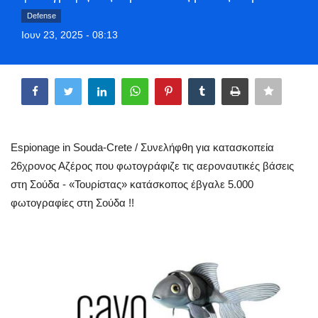
Greece
Defense
Ιουν 23, 2025 - 08:13
Entertainment
Share
Arts & Culture
Mykonos
Espionage in Souda-Crete / Συνελήφθη για κατασκοπεία
Mykonos Ticker TV
26χρονος Αζέρος που φωτογράφιζε τις αεροναυτικές βάσεις
στη Σούδα - «Τουρίστας» κατάσκοπος έβγαλε 5.000
Sport
φωτογραφίες στη Σούδα !!
Sustainability
Health
In Pictures