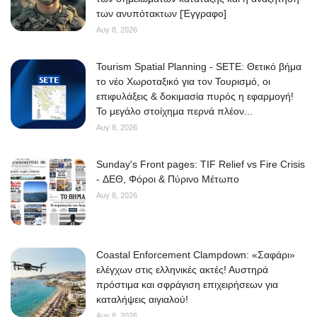
των ανυπότακτων [Έγγραφο]
Αυγ 8, 2026
Tourism Spatial Planning - SETE: Θετικό βήμα
το νέο Χωροταξικό για τον Τουρισμό, οι
επιφυλάξεις & δοκιμασία πυρός η εφαρμογή!
Το μεγάλο στοίχημα περνά πλέον...
Αυγ 8, 2026
Sunday's Front pages: TIF Relief vs Fire Crisis
- ΔΕΘ, Φόροι & Πύρινο Μέτωπο
Αυγ 8, 2026
Coastal Enforcement Clampdown: «Σαφάρι»
ελέγχων στις ελληνικές ακτές! Αυστηρά
πρόστιμα και σφράγιση επιχειρήσεων για
καταλήψεις αιγιαλού!
Αυγ 8, 2026