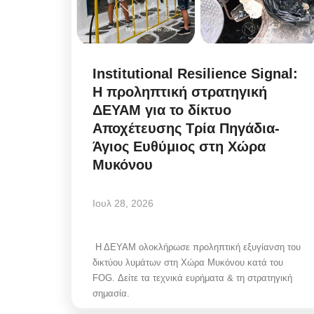
Institutional Resilience Signal:
Η προληπτική στρατηγική
ΔΕΥΑΜ για το δίκτυο
Αποχέτευσης Τρία Πηγάδια-
Άγιος Ευθύμιος στη Χώρα
Μυκόνου
Ιουλ 28, 2026
Mykonos Δ.Ε.Υ.Α. Μυκόνου
Η ΔΕΥΑΜ ολοκλήρωσε προληπτική εξυγίανση του
δικτύου λυμάτων στη Χώρα Μυκόνου κατά του
FOG. Δείτε τα τεχνικά ευρήματα & τη στρατηγική
σημασία.