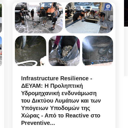
 Πώς
Municipal Council Mykonos: Η
κομβική ανασυγκρότηση
Διοικήσεων...
Αυγ 7, 2026
Infrastructure Resilience -
ΔΕΥΑΜ: Η Προληπτική
ει το
Mykonos Ticker | Δημοτικό Συμβούλιο Μυκόνου
Υδρομηχανική ενδυνάμωση
07/08/2026: Ψηφοφορία για αναμόρφωση...
του Δικτύου Λυμάτων και των
Υπόγειων Υποδομών της
Χώρας - Από το Reactive στο
Preventive...