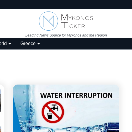
Leading News Source for Mykonos and the Region
rld
Greece