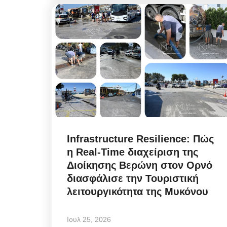
Infrastructure Resilience:
η στρατηγική της ΔΕΥΑΜ
μετατρέπει...
Αυγ 5, 2026
Infrastructure Resilience: Πώς
η Real-Time διαχείριση της
Η πολιτική στρατηγική της ΔΕΥΑΜ μετατρέπ
Διοίκησης Βερώνη στον Ορνό
αντλιοστάσιο Αλευκάνδρας σε υπόδειγμα...
διασφάλισε την Τουριστική
λειτουργικότητα της Μυκόνου
Ιουλ 25, 2026