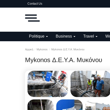
Contact Us
Politique
Business
Travel
Wo
Αρχική
Mykonos
Mykonos Δ.Ε.Υ.Α. Μυκόνου
Mykonos Δ.Ε.Υ.Α. Μυκόνου