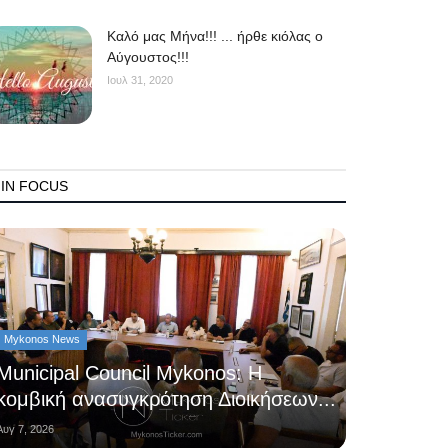
Kαλό μας Μήνα!!! ... ήρθε κιόλας ο
Αύγουστος!!!
Ιουλ 31, 2020
IN FOCUS
Mykonos News
Municipal Council Mykonos: Η
κομβική ανασυγκρότηση Διοικήσεων...
Αυγ 7, 2026