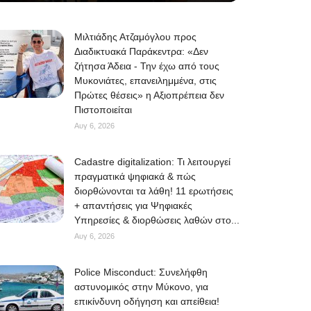
Μιλτιάδης Ατζαμόγλου προς
Διαδικτυακά Παράκεντρα: «Δεν
ζήτησα Άδεια - Την έχω από τους
Μυκονιάτες, επανειλημμένα, στις
Πρώτες θέσεις» η Αξιοπρέπεια δεν
Πιστοποιείται
Αυγ 6, 2026
Cadastre digitalization: Τι λειτουργεί
πραγματικά ψηφιακά & πώς
διορθώνονται τα λάθη! 11 ερωτήσεις
+ απαντήσεις για Ψηφιακές
Υπηρεσίες & διορθώσεις λαθών στο...
Αυγ 6, 2026
Police Misconduct: Συνελήφθη
αστυνομικός στην Μύκονο, για
επικίνδυνη οδήγηση και απείθεια!