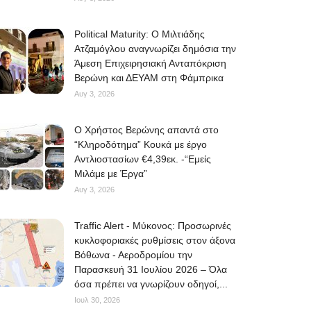
Political Maturity: Ο Μιλτιάδης
Ατζαμόγλου αναγνωρίζει δημόσια την
Άμεση Επιχειρησιακή Ανταπόκριση
Βερώνη και ΔΕΥΑΜ στη Φάμπρικα
Αυγ 3, 2026
O Χρήστος Βερώνης απαντά στο
“Κληροδότημα” Κουκά με έργο
Αντλιοστασίων €4,39εκ. -“Εμείς
Μιλάμε με Έργα”
Αυγ 3, 2026
Traffic Alert - Μύκονος: Προσωρινές
κυκλοφοριακές ρυθμίσεις στον άξονα
Βόθωνα - Αεροδρομίου την
Παρασκευή 31 Ιουλίου 2026 – Όλα
όσα πρέπει να γνωρίζουν οδηγοί,...
Ιουλ 30, 2026