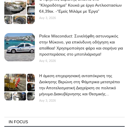
“Κληροδότημα” Κουκά με έργο Αντλιοστασίων
€4,39εκ. -“Εμείς Μιλάμε με Έργα”
Αυγ 3, 2026
Police Misconduct: Συνελήφθη αστυνομικός
στην Μύκονο, για επικίνδυνη οδήγηση και
απείθεια! Χρησιμοποίησε φάρο και σειρήνα για
προσπεράσεις στο μποτιλιάρισμα!
Αυγ 6, 2026
Η άμεση επιχειρησιακή ανταπόκριση της
Διοίκησης Βερώνη στη Φάμπρικα μετατρέπει
την Αποτελεσματική Διαχείριση σε πολιτικό
μήνυμα Διακυβέρνησης και Θεσμικής...
Αυγ 3, 2026
IN FOCUS