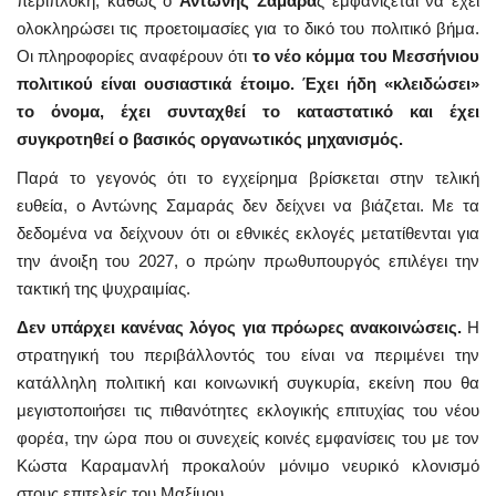
περίπλοκη, καθώς ο
Αντώνης Σαμαρά
ς εμφανίζεται να έχει
ολοκληρώσει τις προετοιμασίες για το δικό του πολιτικό βήμα.
Οι πληροφορίες αναφέρουν ότι
το νέο κόμμα του Μεσσήνιου
πολιτικού είναι ουσιαστικά έτοιμο. Έχει ήδη «κλειδώσει»
το όνομα, έχει συνταχθεί το καταστατικό και έχει
συγκροτηθεί ο βασικός οργανωτικός μηχανισμός.
Παρά το γεγονός ότι το εγχείρημα βρίσκεται στην τελική
ευθεία, ο Αντώνης Σαμαράς δεν δείχνει να βιάζεται.
Με τα
δεδομένα να δείχνουν ότι οι εθνικές εκλογές μετατίθενται για
την άνοιξη του 2027, ο πρώην πρωθυπουργός επιλέγει την
τακτική της ψυχραιμίας.
Δεν υπάρχει κανένας λόγος για πρόωρες ανακοινώσεις.
Η
στρατηγική του περιβάλλοντός του είναι να περιμένει την
κατάλληλη πολιτική και κοινωνική συγκυρία, εκείνη που θα
μεγιστοποιήσει τις πιθανότητες εκλογικής επιτυχίας του νέου
φορέα, την ώρα που οι συνεχείς κοινές εμφανίσεις του με τον
Κώστα Καραμανλή προκαλούν μόνιμο νευρικό κλονισμό
στους επιτελείς του Μαξίμου.