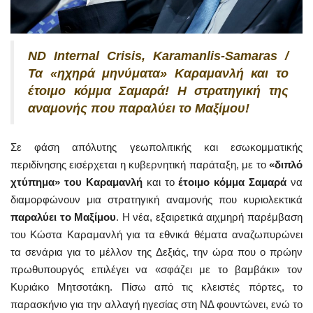
ND Internal Crisis, Karamanlis-Samaras /
Τα «ηχηρά μηνύματα» Καραμανλή και το
έτοιμο κόμμα Σαμαρά! Η στρατηγική της
αναμονής που παραλύει το Μαξίμου!
Σε φάση απόλυτης γεωπολιτικής και εσωκομματικής
περιδίνησης εισέρχεται η κυβερνητική παράταξη, με το
«διπλό
χτύπημα» του Καραμανλή
και το
έτοιμο κόμμα Σαμαρά
να
διαμορφώνουν μια στρατηγική αναμονής που κυριολεκτικά
παραλύει το Μαξίμου
. Η νέα, εξαιρετικά αιχμηρή παρέμβαση
του Κώστα Καραμανλή για τα εθνικά θέματα αναζωπυρώνει
τα σενάρια για το μέλλον της Δεξιάς, την ώρα που ο πρώην
πρωθυπουργός επιλέγει να «σφάζει με το βαμβάκι» τον
Κυριάκο Μητσοτάκη. Πίσω από τις κλειστές πόρτες, το
παρασκήνιο για την αλλαγή ηγεσίας στη ΝΔ φουντώνει, ενώ το