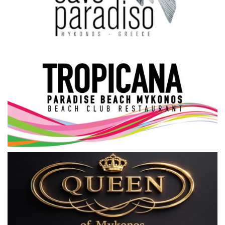
Science & Tech
Aegean Islands
Σεβασμιώτατος Δωρόθεος Β’
Cost Of Living Crisis
Opinion + Analysis
L’Art des Sens
All News
Local Elections 2023
About