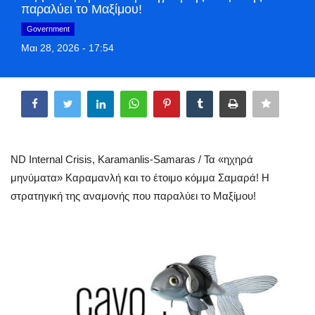
παραλύει το Μαξίμου!
Greece
Government
Μαι 28, 2026 - 17:54
Entertainment
Share
Arts & Culture
Mykonos
Mykonos Ticker TV
ND Internal Crisis, Karamanlis-Samaras / Τα «ηχηρά
μηνύματα» Καραμανλή και το έτοιμο κόμμα Σαμαρά! Η
Sport
στρατηγική της αναμονής που παραλύει το Μαξίμου!
Sustainability
Health
In Pictures