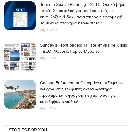
Tourism Spatial Planning - SETE: Θετικό βήμα
το νέο Χωροταξικό για τον Τουρισμό, οι
επιφυλάξεις & δοκιμασία πυρός η εφαρμογή!
Το μεγάλο στοίχημα περνά πλέον...
Αυγ 8, 2026
Sunday's Front pages: TIF Relief vs Fire Crisis
- ΔΕΘ, Φόροι & Πύρινο Μέτωπο
Αυγ 8, 2026
Coastal Enforcement Clampdown: «Σαφάρι»
ελέγχων στις ελληνικές ακτές! Αυστηρά
πρόστιμα και σφράγιση επιχειρήσεων για
καταλήψεις αιγιαλού!
Αυγ 8, 2026
STORIES FOR YOU