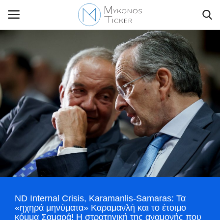
Contact Us
Politique
Business
Travel
World
ND Internal Crisis, Karamanlis-Samaras: Τα
Style Adorés
«ηχηρά μηνύματα» Καραμανλή και το έτοιμο
κόμμα Σαμαρά! Η στρατηγική της αναμονής που