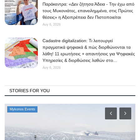
Παράκεντρα: «Δεν ζήτησα Άδεια - Την έχω από
τους Μυκονιάτες, επανειλημμένα, στις Πρώτες
θέσεις» η Αξιοπρέπεια δεν Πιστοποιείται
Αυγ 6, 2026
Cadastre digitalization: Τι λειτουργεί
πραγματικά ψηφιακά & πώς διορθώνονται τα
λάθη! 11 ερωτήσεις + απαντήσεις για Ψηφιακές
Υπηρεσίες & διορθώσεις λαθών στο...
Αυγ 6, 2026
STORIES FOR YOU
Mykonos Events