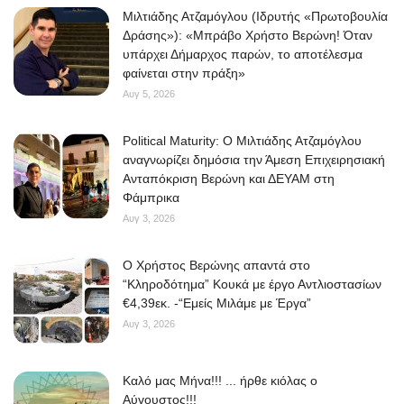
Μιλτιάδης Ατζαμόγλου (Ιδρυτής «Πρωτοβουλία
Δράσης»): «Μπράβο Χρήστο Βερώνη! Όταν
υπάρχει Δήμαρχος παρών, το αποτέλεσμα
φαίνεται στην πράξη»
Αυγ 5, 2026
Political Maturity: Ο Μιλτιάδης Ατζαμόγλου
αναγνωρίζει δημόσια την Άμεση Επιχειρησιακή
Ανταπόκριση Βερώνη και ΔΕΥΑΜ στη
Φάμπρικα
Αυγ 3, 2026
O Χρήστος Βερώνης απαντά στο
“Κληροδότημα” Κουκά με έργο Αντλιοστασίων
€4,39εκ. -“Εμείς Μιλάμε με Έργα”
Αυγ 3, 2026
Kαλό μας Μήνα!!! ... ήρθε κιόλας ο
Αύγουστος!!!