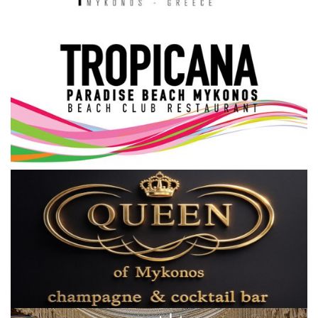
Science & Tech
Aegean Islands
Σεβασμιώτατος Δωρόθεος Β’
Cost Of Living Crisis
Opinion + Analysis
L’Art des Sens
All News
Local Elections 2023
About