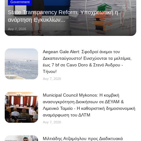
Government
State Transparency Reform: Υποχρεωτική η
ανάρτηση Εγκυκλίων...
Αυγ 7, 2026
Aegean Gale Alert: Σφοδροί άνεμοι τον
Δεκαπενταύγουστο! Ενισχύονται τα μελτέμια,
έως 7 bf σε Cavo Doro & Στενό Άνδρου -
Τήνου!
Αυγ 7, 2026
Municipal Council Mykonos: Η κομβική
ανασυγκρότηση Διοικήσεων σε ΔΕΥΑΜ &
Λιμενικό Ταμείο - Η καθοριστική δημοσιονομική
αναμόρφωση του ΔΛΤΜ
Αυγ 7, 2026
Μιλτιάδης Ατζαμόγλου προς Διαδικτυακά