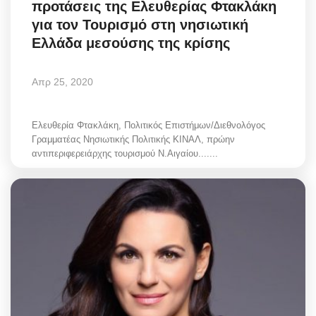
προτάσεις της Ελευθερίας Φτακλάκη
Greece
για τον Τουρισμό στη νησιωτική
Ελλάδα μεσούσης της κρίσης
Entertainment
Απρ 25, 2020
Arts & Culture
Mykonos
Ελευθερία Φτακλάκη, Πολιτικός Επιστήμων/Διεθνολόγος
Γραμματέας Νησιωτικής Πολιτικής ΚΙΝΑΛ, πρώην
αντιπεριφερειάρχης τουρισμού Ν.Αιγαίου.......
Mykonos Ticker TV
Sport
Sustainability
Health
In Pictures