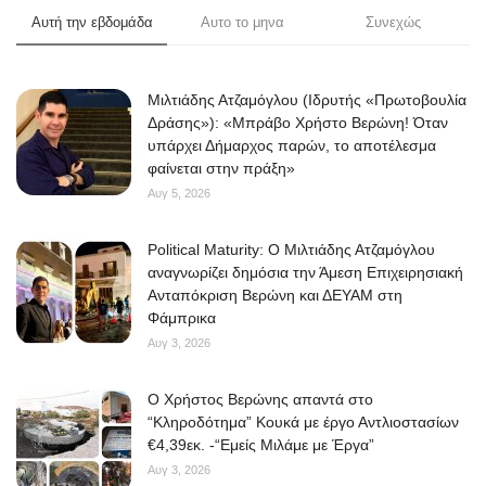
Αυτή την εβδομάδα
Αυτο το μηνα
Συνεχώς
Μιλτιάδης Ατζαμόγλου (Ιδρυτής «Πρωτοβουλία
Δράσης»): «Μπράβο Χρήστο Βερώνη! Όταν
υπάρχει Δήμαρχος παρών, το αποτέλεσμα
φαίνεται στην πράξη»
Αυγ 5, 2026
Political Maturity: Ο Μιλτιάδης Ατζαμόγλου
αναγνωρίζει δημόσια την Άμεση Επιχειρησιακή
Ανταπόκριση Βερώνη και ΔΕΥΑΜ στη
Φάμπρικα
Αυγ 3, 2026
O Χρήστος Βερώνης απαντά στο
“Κληροδότημα” Κουκά με έργο Αντλιοστασίων
€4,39εκ. -“Εμείς Μιλάμε με Έργα”
Αυγ 3, 2026