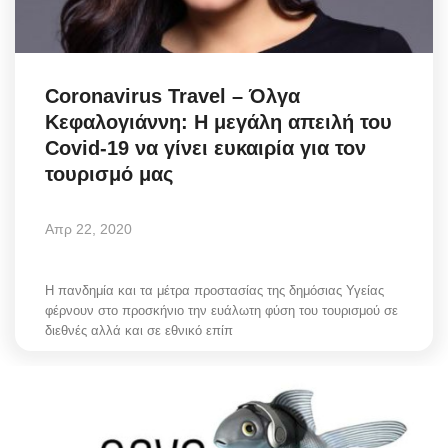
Science & Tech
Aegean Islands
Coronavirus Travel – Όλγα
Κεφαλογιάννη: Η μεγάλη απειλή του
Σεβασμιώτατος Δωρόθεος Β’
Covid-19 να γίνει ευκαιρία για τον
τουρισμό μας
Cost Of Living Crisis
Απρ 22, 2020
Opinion + Analysis
L’Art des Sens
Η πανδημία και τα μέτρα προστασίας της δημόσιας Υγείας
φέρνουν στο προσκήνιο την ευάλωτη φύση του τουρισμού σε
διεθνές αλλά και σε εθνικό επίπ
All News
Local Elections 2023
About