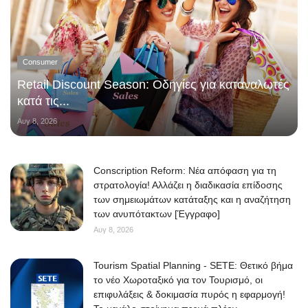
Consumer
Retail Discount Season: Οδηγίες για καταναλωτές
κατά τις...
Αυγ 8, 2026
Conscription Reform: Νέα απόφαση για τη
στρατολογία! Αλλάζει η διαδικασία επίδοσης
των σημειωμάτων κατάταξης και η αναζήτηση
των ανυπότακτων [Έγγραφο]
Αυγ 8, 2026
Tourism Spatial Planning - SETE: Θετικό βήμα
το νέο Χωροταξικό για τον Τουρισμό, οι
επιφυλάξεις & δοκιμασία πυρός η εφαρμογή!