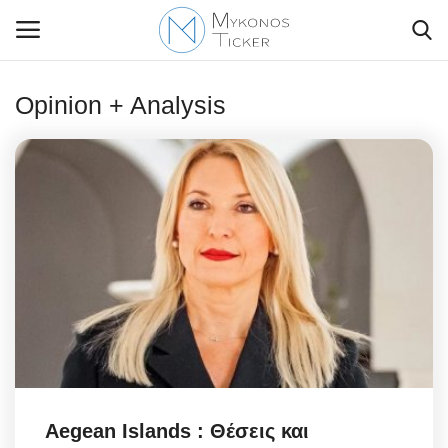
Opinion + Analysis
Contact Us
Politique
Business
Travel
World
Style Adorés
Aegean Islands : Θέσεις και