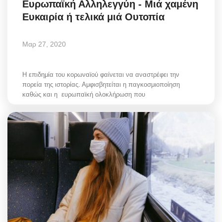
Ευρωπαϊκή Αλληλεγγύη - Μιά χαμένη
Ευκαιρία ή τελικά μιά Ουτοπία
Μαρ 27, 2020
Η επιδημία του κορωναϊού φαίνεται να αναστρέφει την
πορεία της ιστορίας. Αμφισβητείται η παγκοσμιοποίηση
καθώς και η ευρωπαϊκή ολοκλήρωση που