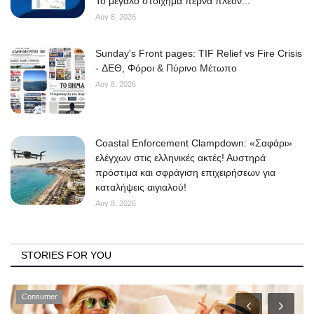
Το μεγάλο στοίχημα περνά πλέον...
Αυγ 8, 2026
Sunday's Front pages: TIF Relief vs Fire Crisis
- ΔΕΘ, Φόροι & Πύρινο Μέτωπο
Αυγ 8, 2026
Coastal Enforcement Clampdown: «Σαφάρι»
ελέγχων στις ελληνικές ακτές! Αυστηρά
πρόστιμα και σφράγιση επιχειρήσεων για
καταλήψεις αιγιαλού!
Αυγ 8, 2026
STORIES FOR YOU
Consumer