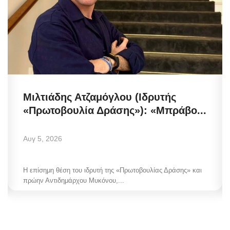
Μιλτιάδης Ατζαμόγλου (Ιδρυτής
«Πρωτοβουλία Δράσης»): «Μπράβο...
Αυγ 5, 2026
Η επίσημη θέση του ιδρυτή της «Πρωτοβουλίας Δράσης» και
πρώην Αντιδημάρχου Μυκόνου,...