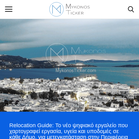
Contact Us
Politique
Business
Travel
World
Relocation Guide: Το νέο ψηφιακό εργαλείο που
Style Adorés
χαρτογραφεί εργασία, υγεία και υποδομές σε
κάθε Δήμο, για μετεγκατάσταση στην Περιφέρεια