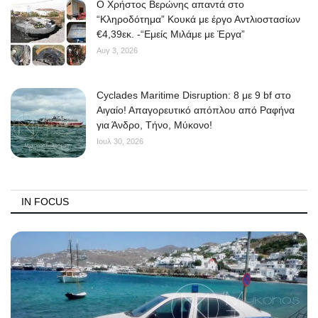
O Χρήστος Βερώνης απαντά στο
“Κληροδότημα” Κουκά με έργο Αντλιοστασίων
€4,39εκ. -“Εμείς Μιλάμε με Έργα”
Αυγ 3, 2026
Cyclades Maritime Disruption: 8 με 9 bf στο
Αιγαίο! Απαγορευτικό απόπλου από Ραφήνα
για Άνδρο, Τήνο, Μύκονο!
Ιουλ 30, 2026
IN FOCUS