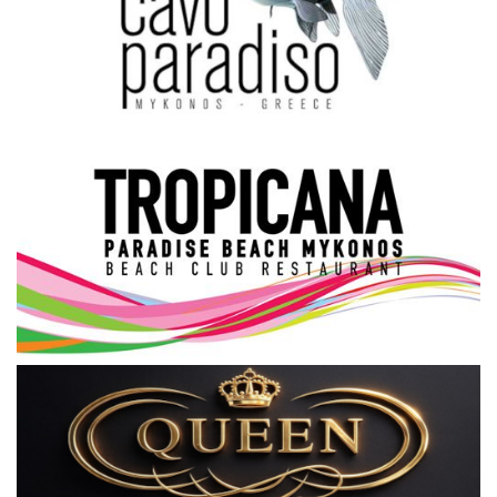
Science & Tech
Aegean Islands
Σεβασμιώτατος Δωρόθεος Β’
Cost Of Living Crisis
Opinion + Analysis
L’Art des Sens
Local Elections 2023
All News
About