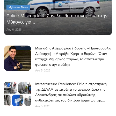
Mykonos News
Police Misconduct: Συνελήφθη αστυνομικός στην
Μύκονο, για...
Αυγ 6, 2026
Μιλτιάδης Ατζαμόγλου (Ιδρυτής «Πρωτοβουλία
Δράσης»): «Μπράβο Χρήστο Βερώνη! Όταν
υπάρχει Δήμαρχος παρών, το αποτέλεσμα
φαίνεται στην πράξη»
Αυγ 5, 2026
Infrastructure Resilience: Πώς η στρατηγική
της ΔΕΥΑΜ μετατρέπει το αντλιοστάσιο της
Αλευκάνδρας σε πυλώνα υδραυλικής
ανθεκτικότητας του δικτύου λυμάτων της...
Αυγ 5, 2026