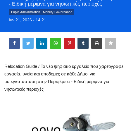
- Ειδική μέριμνα για νησιωτικές περιοχές
Greece
Puplic Administration - Mobility Governance
Ιαν 21, 2026 - 14:21
Entertainment
Share
Arts & Culture
Mykonos
Mykonos Ticker TV
Relocation Guide / Το νέο ψηφιακό εργαλείο που χαρτογραφεί
εργασία, υγεία και υποδομές σε κάθε Δήμο, για
Sport
μετεγκατάσταση στην Περιφέρεια - Ειδική μέριμνα για
νησιωτικές περιοχές
Health
Sustainability
In Pictures