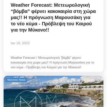
Weather Forecast: Μετεωρολογική
Greece
“βόμβα” φέρνει κακοκαιρία στη χώρα
Entertainment
μας!! Η πρόγνωση Μαρουσάκη για
το νέο κύμα - Πρόβλεψη του Καιρού
Arts & Culture
για την Μύκονο!!
Mykonos
Ιαν 18, 2023
Mykonos Ticker TV
Weather Forecast / Μετεωρολογική “βόμβα” φέρνει
κακοκαιρία στη χώρα μας!! Η πρόγνωση Μαρουσάκη για το
Sport
νέο κύμα - Πρόβλεψη του Καιρού για την Μύκονο!!
Sustainability
Mykonos News
Health
In Pictures