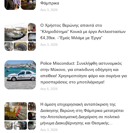
Φάμπρικα
Αυγ 3, 2026
O Χρήστος Βερώνης απαντά στο
“Κληροδότημα” Κουκά με έργο Αντλιοστασίων
€4,39εκ. -“Εμείς Μιλάμε με Έργα”
Αυγ 3, 2026
Police Misconduct: Συνελήφθη αστυνομικός
στην Μύκονο, για επικίνδυνη οδήγηση και
απείθεια! Χρησιμοποίησε φάρο και σειρήνα για
προσπεράσεις στο μποτιλιάρισμα!
Αυγ 6, 2026
Η άμεση επιχειρησιακή ανταπόκριση της
Διοίκησης Βερώνη στη Φάμπρικα μετατρέπει
την Αποτελεσματική Διαχείριση σε πολιτικό
μήνυμα Διακυβέρνησης και Θεσμικής...
Αυγ 3, 2026