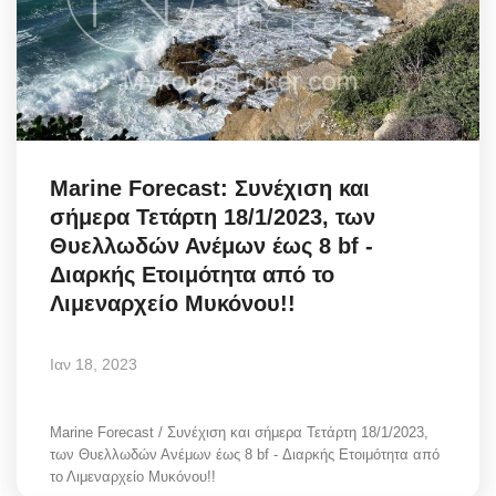
Science & Tech
Aegean Islands
Σεβασμιώτατος Δωρόθεος Β’
Marine Forecast: Συνέχιση και
Cost Of Living Crisis
σήμερα Τετάρτη 18/1/2023, των
Θυελλωδών Ανέμων έως 8 bf -
Opinion + Analysis
Διαρκής Ετοιμότητα από το
Λιμεναρχείο Μυκόνου!!
L’Art des Sens
Ιαν 18, 2023
All News
Local Elections 2023
Marine Forecast / Συνέχιση και σήμερα Τετάρτη 18/1/2023,
των Θυελλωδών Ανέμων έως 8 bf - Διαρκής Ετοιμότητα από
το Λιμεναρχείο Μυκόνου!!
About