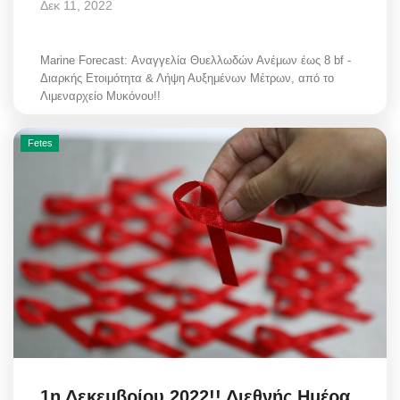
Δεκ 11, 2022
Marine Forecast: Αναγγελία Θυελλωδών Ανέμων έως 8 bf -
Διαρκής Ετοιμότητα & Λήψη Αυξημένων Μέτρων, από το
Λιμεναρχείο Μυκόνου!!
Fetes
1η Δεκεμβρίου 2022!! Διεθνής Ημέρα