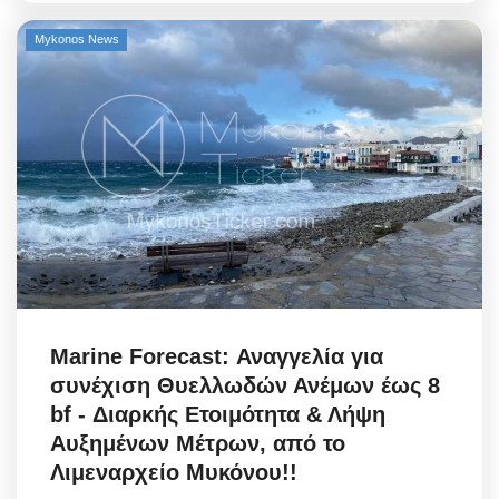
Mykonos News
Elections 2023
Γλώσσα
Ελληνικά
English
Marine Forecast: Αναγγελία για
συνέχιση Θυελλωδών Ανέμων έως 8
bf - Διαρκής Ετοιμότητα & Λήψη
Αυξημένων Μέτρων, από το
Λιμεναρχείο Μυκόνου!!