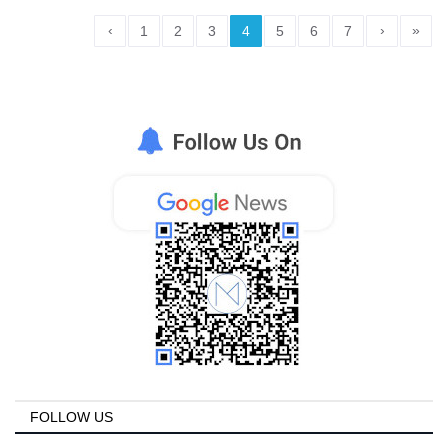
‹
›
»
1
2
3
4
5
6
7
FOLLOW US