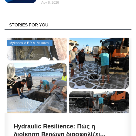
Αυγ 8, 2026
STORIES FOR YOU
Mykonos Δ.Ε.Υ.Α. Μυκόνου
Hydraulic Resilience: Πώς η
διοίκηση Βερώνη διασφαλίζει...