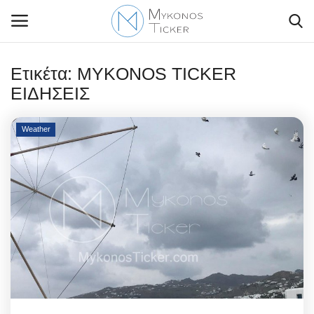
Ετικέτα:
MYKONOS TICKER
ΕΙΔΗΣΕΙΣ
Contact Us
Weather
Politique
Business
Travel
World
Style Adorés