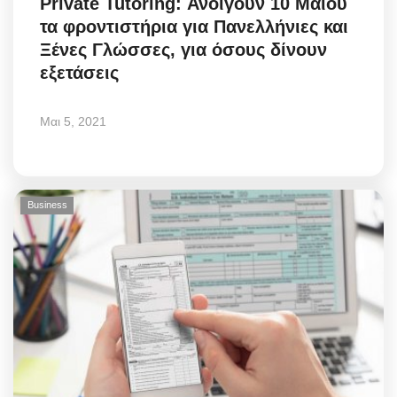
Private Tutoring: Ανοίγουν 10 Μαΐου
τα φροντιστήρια για Πανελλήνιες και
Science & Tech
Ξένες Γλώσσες, για όσους δίνουν
εξετάσεις
Aegean Islands
Σεβασμιώτατος Δωρόθεος Β’
Μαι 5, 2021
Cost Of Living Crisis
Opinion + Analysis
Business
L’Art des Sens
All News
Local Elections 2023
About