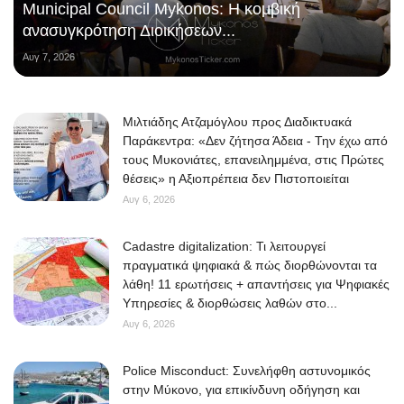
Municipal Council Mykonos: Η κομβική
ανασυγκρότηση Διοικήσεων...
Αυγ 7, 2026
Μιλτιάδης Ατζαμόγλου προς Διαδικτυακά
Παράκεντρα: «Δεν ζήτησα Άδεια - Την έχω από
τους Μυκονιάτες, επανειλημμένα, στις Πρώτες
θέσεις» η Αξιοπρέπεια δεν Πιστοποιείται
Αυγ 6, 2026
Cadastre digitalization: Τι λειτουργεί
πραγματικά ψηφιακά & πώς διορθώνονται τα
λάθη! 11 ερωτήσεις + απαντήσεις για Ψηφιακές
Υπηρεσίες & διορθώσεις λαθών στο...
Αυγ 6, 2026
Police Misconduct: Συνελήφθη αστυνομικός
στην Μύκονο, για επικίνδυνη οδήγηση και