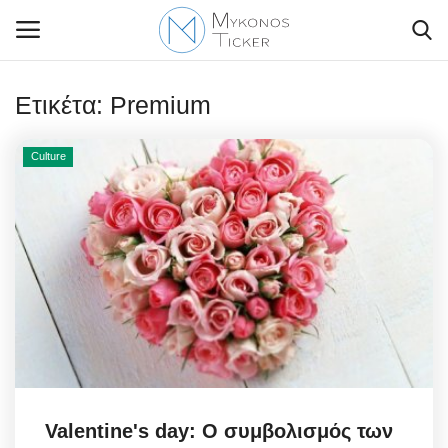
Ετικέτα:
Premium
Culture
Contact Us
Politique
Business
Travel
World
Greece
Valentine's day: Ο συμβολισμός των