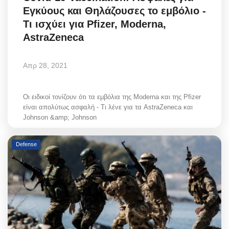
Εγκύους και Θηλάζουσες το εμβόλιο -
Τι ισχύει για Pfizer, Moderna,
AstraZeneca
Απρ 28, 2021
Οι ειδικοί τονίζουν ότι τα εμβόλια της Moderna και της Pfizer
είναι απολύτως ασφαλή - Τι λένε για τα AstraZeneca και
Johnson &amp; Johnson
Defense