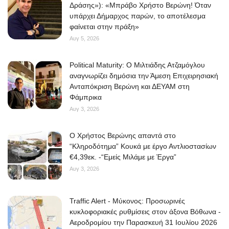
Δράσης»): «Μπράβο Χρήστο Βερώνη! Όταν
υπάρχει Δήμαρχος παρών, το αποτέλεσμα
φαίνεται στην πράξη»
Αυγ 5, 2026
Political Maturity: Ο Μιλτιάδης Ατζαμόγλου
αναγνωρίζει δημόσια την Άμεση Επιχειρησιακή
Ανταπόκριση Βερώνη και ΔΕΥΑΜ στη
Φάμπρικα
Αυγ 3, 2026
O Χρήστος Βερώνης απαντά στο
“Κληροδότημα” Κουκά με έργο Αντλιοστασίων
€4,39εκ. -“Εμείς Μιλάμε με Έργα”
Αυγ 3, 2026
Traffic Alert - Μύκονος: Προσωρινές
κυκλοφοριακές ρυθμίσεις στον άξονα Βόθωνα -
Αεροδρομίου την Παρασκευή 31 Ιουλίου 2026