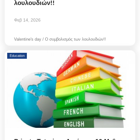
λουλουδιών!!
Style Adorés
Φεβ 14, 2026
Entertainment
Arts & Culture
Valentine's day / Ο συμβολισμός των λουλουδιών!!
Mykonos
Education
Mykonos Ticker TV
Sport
Sustainability
Health
In Pictures