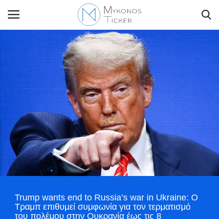
Contact Us
Politique
Business
Travel
World
Trump wants end to Russia’s war in Ukraine: Ο
Greece
Τραμπ επιθυμεί συμφωνία για τον τερματισμό
του πολέμου στην Ουκρανία έως τις 8