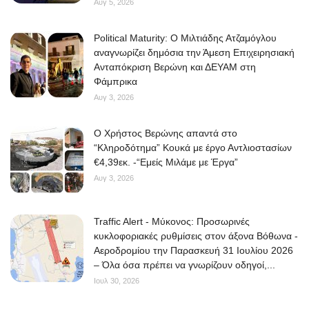
Αυγ 5, 2026
Political Maturity: Ο Μιλτιάδης Ατζαμόγλου
αναγνωρίζει δημόσια την Άμεση Επιχειρησιακή
Ανταπόκριση Βερώνη και ΔΕΥΑΜ στη
Φάμπρικα
Αυγ 3, 2026
O Χρήστος Βερώνης απαντά στο
“Κληροδότημα” Κουκά με έργο Αντλιοστασίων
€4,39εκ. -“Εμείς Μιλάμε με Έργα”
Αυγ 3, 2026
Traffic Alert - Μύκονος: Προσωρινές
κυκλοφοριακές ρυθμίσεις στον άξονα Βόθωνα -
Αεροδρομίου την Παρασκευή 31 Ιουλίου 2026
– Όλα όσα πρέπει να γνωρίζουν οδηγοί,...
Ιουλ 30, 2026