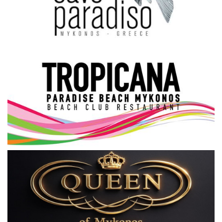
Science & Tech
Aegean Islands
Σεβασμιώτατος Δωρόθεος Β’
Cost Of Living Crisis
Opinion + Analysis
L’Art des Sens
All News
Local Elections 2023
About