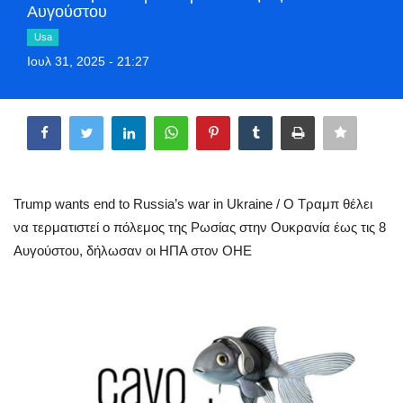
Αυγούστου
Style Adorés
Usa
Ιουλ 31, 2025 - 21:27
Entertainment
Share
Arts & Culture
Mykonos
Mykonos Ticker TV
Trump wants end to Russia’s war in Ukraine / Ο Τραμπ θέλει
να τερματιστεί ο πόλεμος της Ρωσίας στην Ουκρανία έως τις 8
Sport
Αυγούστου, δήλωσαν οι ΗΠΑ στον ΟΗΕ
Sustainability
Health
In Pictures