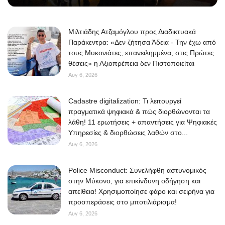
Μιλτιάδης Ατζαμόγλου προς Διαδικτυακά
Παράκεντρα: «Δεν ζήτησα Άδεια - Την έχω από
τους Μυκονιάτες, επανειλημμένα, στις Πρώτες
θέσεις» η Αξιοπρέπεια δεν Πιστοποιείται
Αυγ 6, 2026
Cadastre digitalization: Τι λειτουργεί
πραγματικά ψηφιακά & πώς διορθώνονται τα
λάθη! 11 ερωτήσεις + απαντήσεις για Ψηφιακές
Υπηρεσίες & διορθώσεις λαθών στο...
Αυγ 6, 2026
Police Misconduct: Συνελήφθη αστυνομικός
στην Μύκονο, για επικίνδυνη οδήγηση και
απείθεια! Χρησιμοποίησε φάρο και σειρήνα για
προσπεράσεις στο μποτιλιάρισμα!
Αυγ 6, 2026