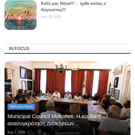
Kαλό μας Μήνα!!! ... ήρθε κιόλας ο
Αύγουστος!!!
Ιουλ 31, 2020
IN FOCUS
Mykonos News
Municipal Council Mykonos: Η κομβική
ανασυγκρότηση Διοικήσεων...
Αυγ 7, 2026