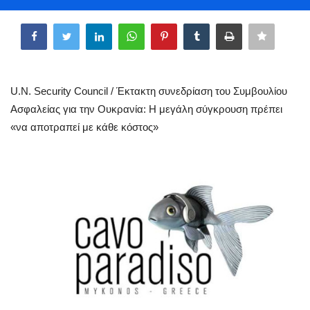
Greece
Share
Entertainment
Arts & Culture
U.N. Security Council / Έκτακτη συνεδρίαση του Συμβουλίου
Ασφαλείας για την Ουκρανία: Η μεγάλη σύγκρουση πρέπει
Mykonos
«να αποτραπεί με κάθε κόστος»
Mykonos Ticker TV
Sport
Sustainability
Health
In Pictures