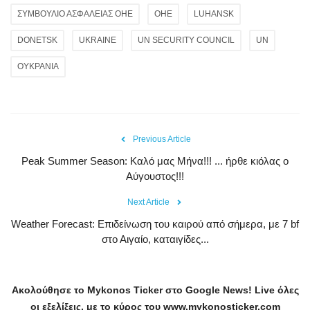
ΣΥΜΒΟΥΛΙΟ ΑΣΦΑΛΕΙΑΣ ΟΗΕ
ΟΗΕ
LUHANSK
DONETSK
UKRAINE
UN SECURITY COUNCIL
UN
ΟΥΚΡΑΝΙΑ
Previous Article
Peak Summer Season: Kαλό μας Μήνα!!! ... ήρθε κιόλας ο
Αύγουστος!!!
Next Article
Weather Forecast: Επιδείνωση του καιρού από σήμερα, με 7 bf
στο Αιγαίο, καταιγίδες...
Ακολούθησε το
Mykonos
Ticker
στο
Google
News
!
Live
όλες
οι εξελίξεις, με το κύρος του
www
.
mykonosticker
.
com