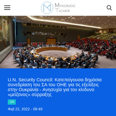
Contact Us
Politique
Business
U.N. Security Council: Κατεπείγουσα δημόσια
Travel
συνεδρίαση του ΣΑ του ΟΗΕ για τις εξελίξεις
στην Ουκρανία - Aνησυχία για τον κίνδυνο
«μείζονος» σύρραξης
World
UN
Style Adorés
Φεβ 22, 2022 - 08:49