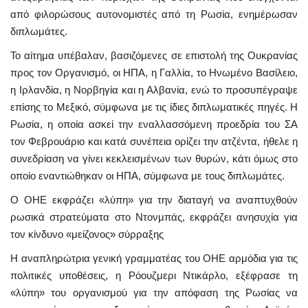
από φιλορώσους αυτονομιστές από τη Ρωσία, ενημέρωσαν
διπλωμάτες.
Το αίτημα υπέβαλαν, βασιζόμενες σε επιστολή της Ουκρανίας
προς τον Οργανισμό, οι ΗΠΑ, η Γαλλία, το Ηνωμένο Βασίλειο,
η Ιρλανδία, η Νορβηγία και η Αλβανία, ενώ το προσυπέγραψε
επίσης το Μεξικό, σύμφωνα με τις ίδιες διπλωματικές πηγές. Η
Ρωσία, η οποία ασκεί την εναλλασσόμενη προεδρία του ΣΑ
τον Φεβρουάριο και κατά συνέπεια ορίζει την ατζέντα, ήθελε η
συνεδρίαση να γίνει κεκλεισμένων των θυρών, κάτι όμως στο
οποίο εναντιώθηκαν οι ΗΠΑ, σύμφωνα με τους διπλωμάτες.
Ο ΟΗΕ εκφράζει «λύπη» για την διαταγή να αναπτυχθούν
ρωσικά στρατεύματα στο Ντονμπάς, εκφράζει ανησυχία για
τον κίνδυνο «μείζονος» σύρραξης
Η αναπληρώτρια γενική γραμματέας του ΟΗΕ αρμόδια για τις
πολιτικές υποθέσεις, η Ρόουζμερι Ντικάρλο, εξέφρασε τη
«λύπη» του οργανισμού για την απόφαση της Ρωσίας να