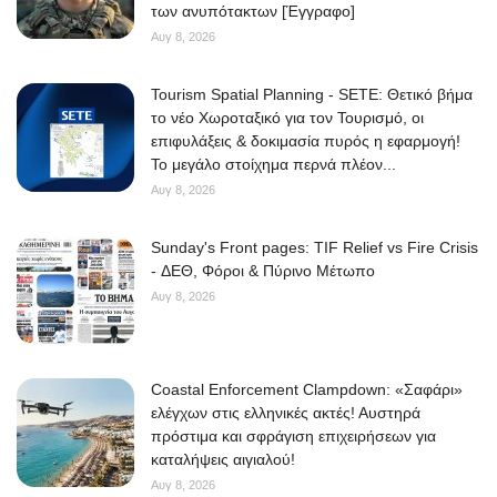
των ανυπότακτων [Έγγραφο]
Αυγ 8, 2026
Tourism Spatial Planning - SETE: Θετικό βήμα
το νέο Χωροταξικό για τον Τουρισμό, οι
επιφυλάξεις & δοκιμασία πυρός η εφαρμογή!
Το μεγάλο στοίχημα περνά πλέον...
Αυγ 8, 2026
Sunday's Front pages: TIF Relief vs Fire Crisis
- ΔΕΘ, Φόροι & Πύρινο Μέτωπο
Αυγ 8, 2026
Coastal Enforcement Clampdown: «Σαφάρι»
ελέγχων στις ελληνικές ακτές! Αυστηρά
πρόστιμα και σφράγιση επιχειρήσεων για
καταλήψεις αιγιαλού!
Αυγ 8, 2026