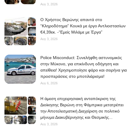
Αυγ 3, 2026
O Χρήστος Βερώνης απαντά στο
“Κληροδότημα” Κουκά με έργο Αντλιοστασίων
€4,39εκ. -“Εμείς Μιλάμε με Έργα”
Αυγ 3, 2026
Police Misconduct: Συνελήφθη αστυνομικός
στην Μύκονο, για επικίνδυνη οδήγηση και
απείθεια! Χρησιμοποίησε φάρο και σειρήνα για
προσπεράσεις στο μποτιλιάρισμα!
Αυγ 6, 2026
Η άμεση επιχειρησιακή ανταπόκριση της
Διοίκησης Βερώνη στη Φάμπρικα μετατρέπει
την Αποτελεσματική Διαχείριση σε πολιτικό
μήνυμα Διακυβέρνησης και Θεσμικής...
Αυγ 3, 2026