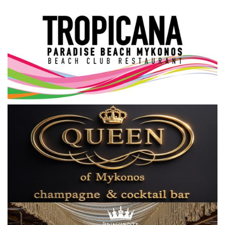
Science & Tech
Aegean Islands
Σεβασμιώτατος Δωρόθεος Β’
Cost Of Living Crisis
Opinion + Analysis
L’Art des Sens
All News
Local Elections 2023
About