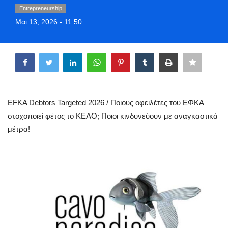
Entrepreneurship
Greece
Μαι 13, 2026 - 11:50
Entertainment
Share
Arts & Culture
Mykonos
EFKA Debtors Targeted 2026 / Ποιους οφειλέτες του ΕΦΚΑ
Mykonos Ticker TV
στοχοποιεί φέτος το ΚΕΑΟ; Ποιοι κινδυνεύουν με αναγκαστικά
μέτρα!
Sport
Sustainability
Health
In Pictures