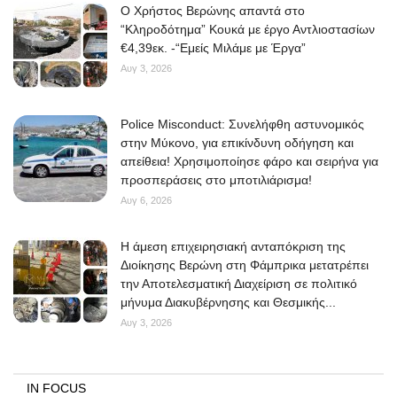
O Χρήστος Βερώνης απαντά στο
“Κληροδότημα” Κουκά με έργο Αντλιοστασίων
€4,39εκ. -“Εμείς Μιλάμε με Έργα”
Αυγ 3, 2026
Police Misconduct: Συνελήφθη αστυνομικός
στην Μύκονο, για επικίνδυνη οδήγηση και
απείθεια! Χρησιμοποίησε φάρο και σειρήνα για
προσπεράσεις στο μποτιλιάρισμα!
Αυγ 6, 2026
Η άμεση επιχειρησιακή ανταπόκριση της
Διοίκησης Βερώνη στη Φάμπρικα μετατρέπει
την Αποτελεσματική Διαχείριση σε πολιτικό
μήνυμα Διακυβέρνησης και Θεσμικής...
Αυγ 3, 2026
IN FOCUS