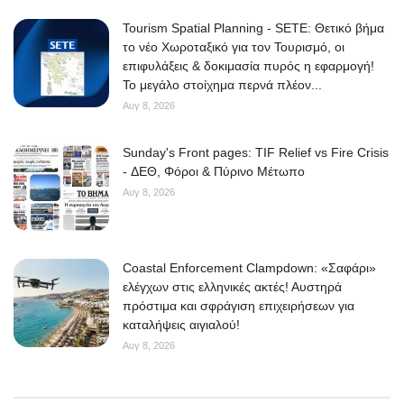
Tourism Spatial Planning - SETE: Θετικό βήμα
το νέο Χωροταξικό για τον Τουρισμό, οι
επιφυλάξεις & δοκιμασία πυρός η εφαρμογή!
Το μεγάλο στοίχημα περνά πλέον...
Αυγ 8, 2026
Sunday's Front pages: TIF Relief vs Fire Crisis
- ΔΕΘ, Φόροι & Πύρινο Μέτωπο
Αυγ 8, 2026
Coastal Enforcement Clampdown: «Σαφάρι»
ελέγχων στις ελληνικές ακτές! Αυστηρά
πρόστιμα και σφράγιση επιχειρήσεων για
καταλήψεις αιγιαλού!
Αυγ 8, 2026