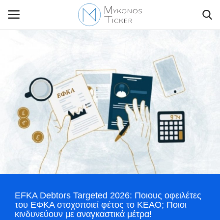
Contact Us
Politique
Business
Travel
World
EFKA Debtors Targeted 2026: Ποιους οφειλέτες
του ΕΦΚΑ στοχοποιεί φέτος το ΚΕΑΟ; Ποιοι
Style Adorés
κινδυνεύουν με αναγκαστικά μέτρα!