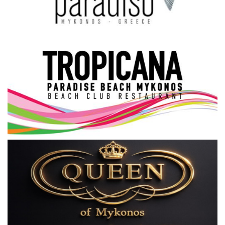
Science & Tech
Aegean Islands
Σεβασμιώτατος Δωρόθεος Β’
Cost Of Living Crisis
Opinion + Analysis
L’Art des Sens
All News
Local Elections 2023
About