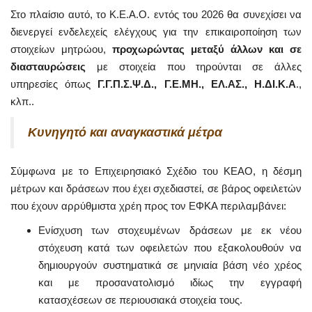
Στο πλαίσιο αυτό, το Κ.Ε.Α.Ο. εντός του 2026 θα συνεχίσει να
διενεργεί
ενδελεχείς ελέγχους για την επικαιροποίηση των
στοιχείων μητρώου,
προχωρώντας μεταξύ άλλων και σε
διασταυρώσεις
με στοιχεία που τηρούνται σε άλλες
υπηρεσίες όπως
Γ.Γ.Π.Σ.Ψ.Δ., Γ.Ε.ΜΗ., ΕΛ.ΑΣ., Η.ΔΙ.Κ.Α
.,
κλπ..
Κυνηγητό και αναγκαστικά μέτρα
Σύμφωνα με το Επιχειρησιακό Σχέδιο του ΚΕΑΟ, η δέσμη
μέτρων και δράσεων που έχει σχεδιαστεί, σε βάρος οφειλετών
που έχουν αρρύθμιστα χρέη προς τον ΕΦΚΑ περιλαμβάνει:
Ενίσχυση των στοχευμένων δράσεων με εκ νέου
στόχευση κατά των οφειλετών που εξακολουθούν να
δημιουργούν συστηματικά σε μηνιαία βάση νέο χρέος
και με προσανατολισμό ιδίως την εγγραφή
κατασχέσεων σε περιουσιακά στοιχεία τους.