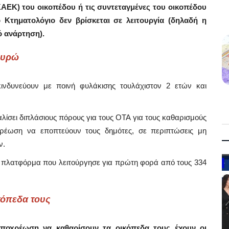
ΚΑΕΚ) του οικοπέδου ή τις συντεταγμένες του οικοπέδου
 Κτηματολόγιο δεν βρίσκεται σε λειτουργία (δηλαδή η
ό ανάρτηση).
 ευρώ
κινδυνεύουν με ποινή φυλάκισης τουλάχιστον 2 ετών και
αλίσει διπλάσιους πόρους για τους ΟΤΑ για τους καθαρισμούς
έωση να εποπτεύουν τους δημότες, σε περιπτώσεις μη
ν.
ή πλατφόρμα που λειτούργησε για πρώτη φορά από τους 334
Government
κόπεδα τους
ποχρέωση να καθαρίσουν τα οικόπεδα τους έχουν οι