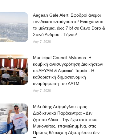
Aegean Gale Alert: Σφοδροί άνεμοι
τον Δεκαπενταύγουστο! Ενισχύονται
τα μελτέμια, έως 7 bf σε Cavo Doro &
Στενό Άνδρου - Τήνου!
Αυγ 7, 2026
Municipal Council Mykonos: Η
κομβική ανασυγκρότηση Διοικήσεων
σε ΔΕΥΑΜ & Λιμενικό Ταμείο - Η
καθοριστική δημοσιονομική
αναμόρφωση του ΔΛΤΜ
Αυγ 7, 2026
Μιλτιάδης Ατζαμόγλου προς
Διαδικτυακά Παράκεντρα: «Δεν
ζήτησα Άδεια - Την έχω από τους
Μυκονιάτες, επανειλημμένα, στις
Πρώτες θέσεις» η Αξιοπρέπεια δεν