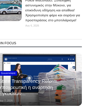
Police Misconduct: Συνελήφθη
αστυνομικός στην Μύκονο, για
επικίνδυνη οδήγηση και απείθεια!
Χρησιμοποίησε φάρο και σειρήνα για
προσπεράσεις στο μποτιλιάρισμα!
Αυγ 6, 2026
IN FOCUS
Government
State Transparency Reform:
Υποχρεωτική η ανάρτηση
Εγκυκλίων...
Αυγ 7, 2026