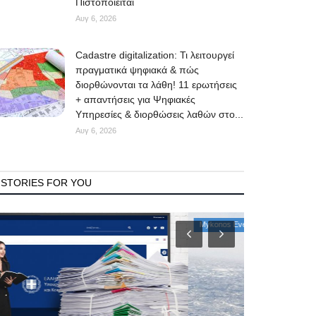
Πιστοποιείται
Αυγ 6, 2026
Cadastre digitalization: Τι λειτουργεί
πραγματικά ψηφιακά & πώς
διορθώνονται τα λάθη! 11 ερωτήσεις
+ απαντήσεις για Ψηφιακές
Υπηρεσίες & διορθώσεις λαθών στο...
Αυγ 6, 2026
STORIES FOR YOU
Mykonos Events
Mykonos News