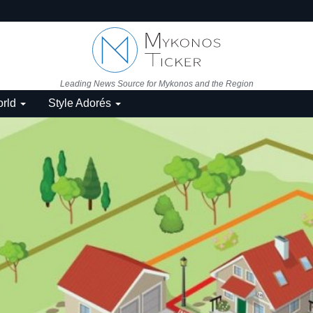
Leading News Source for Mykonos and the Region
rld
Style Adorés