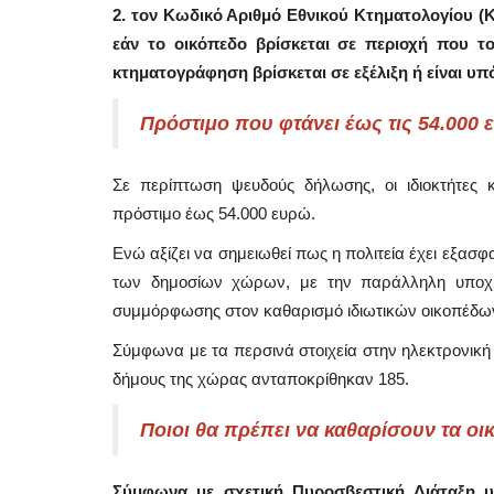
2. τον Κωδικό Αριθμό Εθνικού Κτηματολογίου (
εάν το οικόπεδο βρίσκεται σε περιοχή που το
κτηματογράφηση βρίσκεται σε εξέλιξη ή είναι υπ
Πρόστιμο που φτάνει έως τις 54.000
Σε περίπτωση ψευδούς δήλωσης, οι ιδιοκτήτες 
πρόστιμο έως 54.000 ευρώ.
Ενώ αξίζει να σημειωθεί πως η πολιτεία έχει εξασφ
των δημοσίων χώρων, με την παράλληλη υποχρ
συμμόρφωσης στον καθαρισμό ιδιωτικών οικοπέδω
Σύμφωνα με τα περσινά στοιχεία στην ηλεκτρονικ
Mykonos News
δήμους της χώρας ανταποκρίθηκαν 185.
Ποιοι θα πρέπει να καθαρίσουν τα οι
Σύμφωνα με σχετική Πυροσβεστική Διάταξη υ