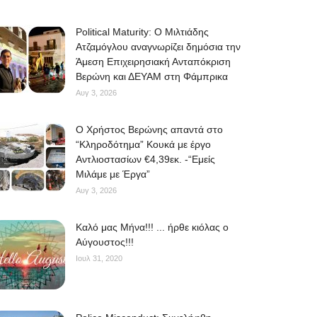
Political Maturity: Ο Μιλτιάδης
Ατζαμόγλου αναγνωρίζει δημόσια την
Άμεση Επιχειρησιακή Ανταπόκριση
Βερώνη και ΔΕΥΑΜ στη Φάμπρικα
Αυγ 3, 2026
O Χρήστος Βερώνης απαντά στο
“Κληροδότημα” Κουκά με έργο
Αντλιοστασίων €4,39εκ. -“Εμείς
Μιλάμε με Έργα”
Αυγ 3, 2026
Kαλό μας Μήνα!!! ... ήρθε κιόλας ο
Αύγουστος!!!
Ιουλ 31, 2020