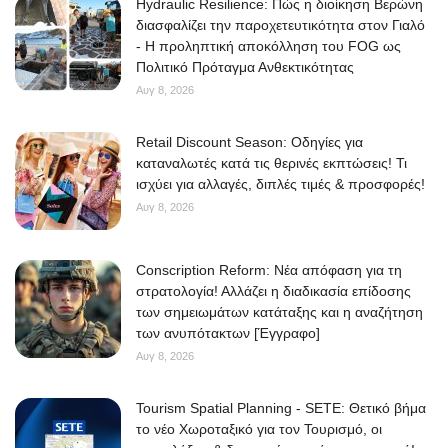
Hydraulic Resilience: Πώς η διοίκηση Βερώνη
διασφαλίζει την παροχετευτικότητα στον Γιαλό
- Η προληπτική αποκόλληση του FOG ως
Πολιτικό Πρόταγμα Ανθεκτικότητας
Αυγ 8, 2026
Retail Discount Season: Οδηγίες για
καταναλωτές κατά τις θερινές εκπτώσεις! Τι
ισχύει για αλλαγές, διπλές τιμές & προσφορές!
Αυγ 8, 2026
Conscription Reform: Νέα απόφαση για τη
στρατολογία! Αλλάζει η διαδικασία επίδοσης
των σημειωμάτων κατάταξης και η αναζήτηση
των ανυπότακτων [Έγγραφο]
Αυγ 8, 2026
Tourism Spatial Planning - SETE: Θετικό βήμα
το νέο Χωροταξικό για τον Τουρισμό, οι