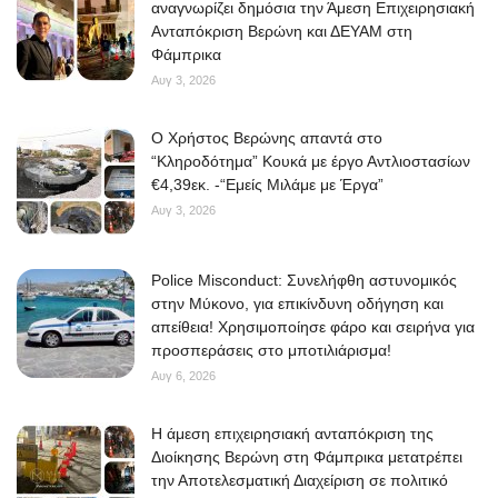
αναγνωρίζει δημόσια την Άμεση Επιχειρησιακή
Ανταπόκριση Βερώνη και ΔΕΥΑΜ στη
Φάμπρικα
Αυγ 3, 2026
O Χρήστος Βερώνης απαντά στο
“Κληροδότημα” Κουκά με έργο Αντλιοστασίων
€4,39εκ. -“Εμείς Μιλάμε με Έργα”
Αυγ 3, 2026
Police Misconduct: Συνελήφθη αστυνομικός
στην Μύκονο, για επικίνδυνη οδήγηση και
απείθεια! Χρησιμοποίησε φάρο και σειρήνα για
προσπεράσεις στο μποτιλιάρισμα!
Αυγ 6, 2026
Η άμεση επιχειρησιακή ανταπόκριση της
Διοίκησης Βερώνη στη Φάμπρικα μετατρέπει
την Αποτελεσματική Διαχείριση σε πολιτικό