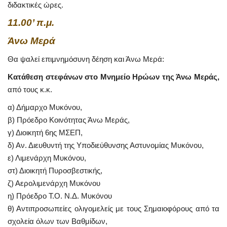
διδακτικές ώρες.
11.00’ π.μ.
Άνω Μερά
Θα ψαλεί επιμνημόσυνη δέηση και Άνω Μερά:
Κατάθεση στεφάνων στο Μνημείο Ηρώων της Άνω Μεράς,
από τους κ.κ.
α) Δήμαρχο Μυκόνου,
β) Πρόεδρο Κοινότητας Άνω Μεράς,
γ) Διοικητή 6ης ΜΣΕΠ,
δ) Αν. Διευθυντή της Υποδιεύθυνσης Αστυνομίας Μυκόνου,
ε) Λιμενάρχη Μυκόνου,
στ) Διοικητή Πυροσβεστικής,
ζ) Αερολιμενάρχη Μυκόνου
η) Πρόεδρο Τ.Ο. Ν.Δ. Μυκόνου
θ) Αντιπροσωπείες ολιγομελείς με τους Σημαιοφόρους από τα
σχολεία όλων των Βαθμίδων,