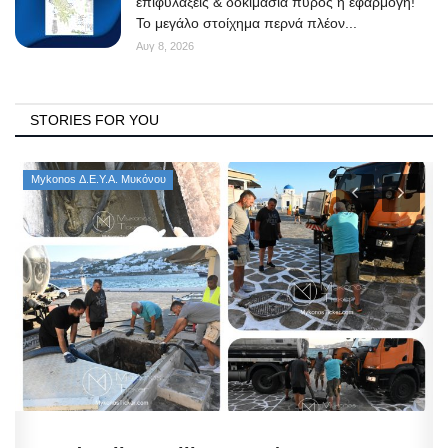
επιφυλάξεις & δοκιμασία πυρός η εφαρμογή!
Το μεγάλο στοίχημα περνά πλέον...
Αυγ 8, 2026
STORIES FOR YOU
Mykonos Δ.Ε.Υ.Α. Μυκόνου