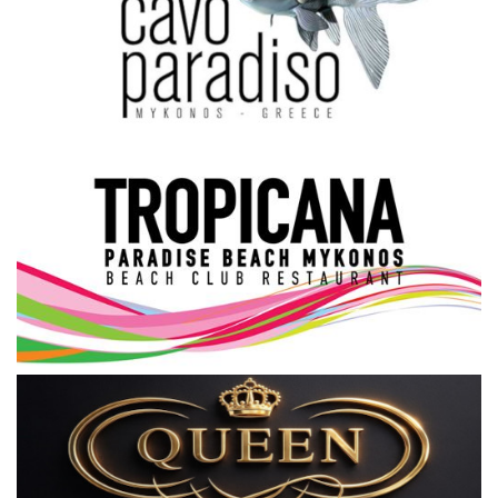
Science & Tech
Aegean Islands
Σεβασμιώτατος Δωρόθεος Β’
Cost Of Living Crisis
Opinion + Analysis
L’Art des Sens
All News
Local Elections 2023
About