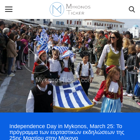
Contact Us
Politique
Business
Travel
World
Independence Day in Mykonos, March 25: Το
Style Adorés
πρόγραμμα των εορταστικών εκδηλώσεων της
25ης Μαρτίου στην Μύκονο