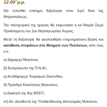
12.00’ μ.μ.
Θα τελεσθεί επίσημη δοξολογία στον Ιερό Ναό της
Μητροπόλεως.
Τον πανηγυρικό της ημέρας θα εκφωνήσει η κα Μαρία Σαχά
Προϊσταμένη του 1ου Νηπιαγωγείου Χώρας.
Μετά τη δοξολογία θα ακολουθήσει επιμνημόσυνη δέηση και
κατάθεση στεφάνων στο Μνημείο των Πεσόντων,
από τους
κ.κ.
α) Δήμαρχο Μυκόνου,
β) Εκπρόσωπο της Π.Ν.ΑΙ.,
γ) Αντιδήμαρχο Τουρισμού Ζακύνθου,
δ) Πρόεδρο Κοινότητας Μυκονίων,
ε) Διοικητή της 6ης ΜΣΕΠ,
στ) Αν. Διευθυντή της Υποδιεύθυνσης Αστυνομίας Μυκόνου,