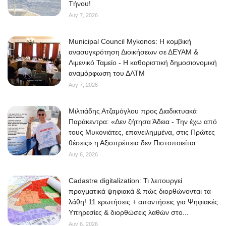
Τήνου!
Αυγ 7, 2026
Municipal Council Mykonos: Η κομβική
ανασυγκρότηση Διοικήσεων σε ΔΕΥΑΜ &
Λιμενικό Ταμείο - Η καθοριστική δημοσιονομική
αναμόρφωση του ΔΛΤΜ
Αυγ 7, 2026
Μιλτιάδης Ατζαμόγλου προς Διαδικτυακά
Παράκεντρα: «Δεν ζήτησα Άδεια - Την έχω από
τους Μυκονιάτες, επανειλημμένα, στις Πρώτες
θέσεις» η Αξιοπρέπεια δεν Πιστοποιείται
Αυγ 6, 2026
Cadastre digitalization: Τι λειτουργεί
πραγματικά ψηφιακά & πώς διορθώνονται τα
λάθη! 11 ερωτήσεις + απαντήσεις για Ψηφιακές
Υπηρεσίες & διορθώσεις λαθών στο...
Αυγ 6, 2026