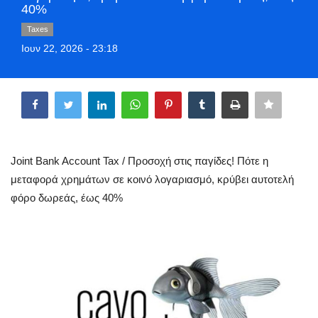
40%
Greece
Taxes
Ιουν 22, 2026 - 23:18
Entertainment
Share
Arts & Culture
Mykonos
Mykonos Ticker TV
Joint Bank Account Tax / Προσοχή στις παγίδες! Πότε η
μεταφορά χρημάτων σε κοινό λογαριασμό, κρύβει αυτοτελή
Sport
φόρο δωρεάς, έως 40%
Sustainability
Health
In Pictures