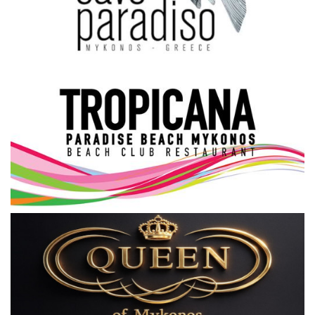
Science & Tech
Aegean Islands
Σεβασμιώτατος Δωρόθεος Β’
Cost Of Living Crisis
Opinion + Analysis
L’Art des Sens
All News
Local Elections 2023
About