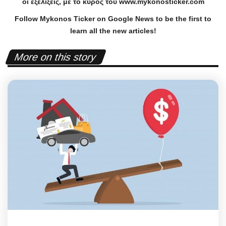
οι εξελίξεις, με το κύρος του
www
.
mykonosticker
.
com
Follow Mykonos Ticker on
Google News
to be the first to
learn all the new articles!
More on this story