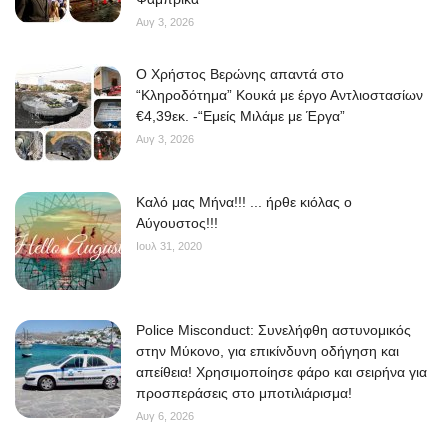
Αυγ 3, 2026
O Χρήστος Βερώνης απαντά στο
“Κληροδότημα” Κουκά με έργο Αντλιοστασίων
€4,39εκ. -“Εμείς Μιλάμε με Έργα”
Αυγ 3, 2026
Kαλό μας Μήνα!!! ... ήρθε κιόλας ο
Αύγουστος!!!
Ιουλ 31, 2020
Police Misconduct: Συνελήφθη αστυνομικός
στην Μύκονο, για επικίνδυνη οδήγηση και
απείθεια! Χρησιμοποίησε φάρο και σειρήνα για
προσπεράσεις στο μποτιλιάρισμα!
Αυγ 6, 2026