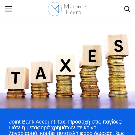
Contact Us
Politique
Business
Travel
World
Joint Bank Account Tax: Προσοχή στις παγίδες!
Style Adorés
Πότε η μεταφορά χρημάτων σε κοινό
λογαριασμό, κρύβει αυτοτελή φόρο δωρεάς, έως