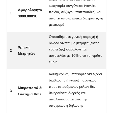
κατηγορία συγγένειας (γονείς,
Αφορολόγητο
παιδιά, σύζυγοι, παππούδες) και
1
$800.000$
€
απαιτεί υποχρεωτικά διατραπεζική
μεταφορά
Οποιαδήποτε γονική παροχή ή
δωρεά γίνεται με μετρητά (εκτός
Χρήση
τραπέζης) φορολογείται
2
Μετρητών
αυτοτελώς με 10% από το πρώτο
ευρώ
Καθημερινές μεταφορές για έξοδα
διαβίωσης ή κάλυψη αναγκών
προστατευόμενων μελών δεν
Μικροποσά &
3
θεωρούνται δωρεές και
Σύστημα IRIS
απαλλάσσονται από την
υποχρέωση δήλωσης