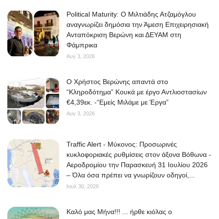
Political Maturity: Ο Μιλτιάδης Ατζαμόγλου
αναγνωρίζει δημόσια την Άμεση Επιχειρησιακή
Ανταπόκριση Βερώνη και ΔΕΥΑΜ στη
Φάμπρικα
Αυγ 3, 2026
O Χρήστος Βερώνης απαντά στο
“Κληροδότημα” Κουκά με έργο Αντλιοστασίων
€4,39εκ. -“Εμείς Μιλάμε με Έργα”
Αυγ 3, 2026
Traffic Alert - Μύκονος: Προσωρινές
κυκλοφοριακές ρυθμίσεις στον άξονα Βόθωνα -
Αεροδρομίου την Παρασκευή 31 Ιουλίου 2026
– Όλα όσα πρέπει να γνωρίζουν οδηγοί,...
Ιουλ 30, 2026
Kαλό μας Μήνα!!! ... ήρθε κιόλας ο