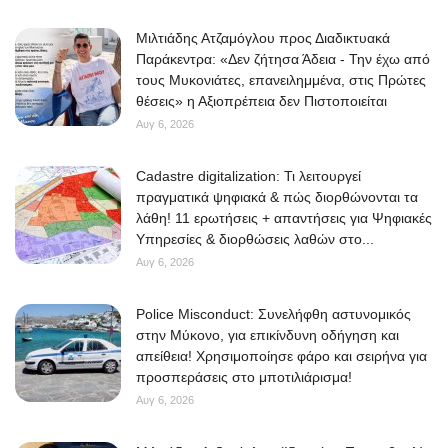
Μιλτιάδης Ατζαμόγλου προς Διαδικτυακά
Παράκεντρα: «Δεν ζήτησα Άδεια - Την έχω από
τους Μυκονιάτες, επανειλημμένα, στις Πρώτες
θέσεις» η Αξιοπρέπεια δεν Πιστοποιείται
Αυγ 6, 2026
Cadastre digitalization: Τι λειτουργεί
πραγματικά ψηφιακά & πώς διορθώνονται τα
λάθη! 11 ερωτήσεις + απαντήσεις για Ψηφιακές
Υπηρεσίες & διορθώσεις λαθών στο...
Αυγ 6, 2026
Police Misconduct: Συνελήφθη αστυνομικός
στην Μύκονο, για επικίνδυνη οδήγηση και
απείθεια! Χρησιμοποίησε φάρο και σειρήνα για
προσπεράσεις στο μποτιλιάρισμα!
Αυγ 6, 2026