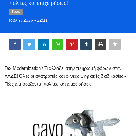
πολίτες και επιχειρήσεις!
Style Adorés
Taxes
Ιουλ 7, 2026 - 22:11
Entertainment
Share
Arts & Culture
Mykonos
Mykonos Ticker TV
Tax Modernization / Τι αλλάζει στην πληρωμή φόρων στην
ΑΑΔΕ! Όλες οι ανατροπές και οι νέες ψηφιακές διαδικασίες -
Sport
Πώς επηρεάζονται πολίτες και επιχειρήσεις!
Sustainability
Health
In Pictures