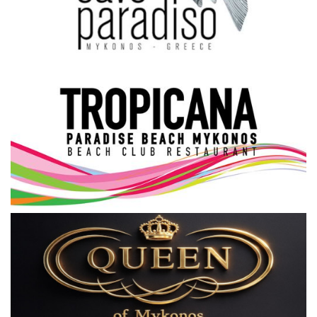
Science & Tech
Aegean Islands
Σεβασμιώτατος Δωρόθεος Β’
Cost Of Living Crisis
Opinion + Analysis
L’Art des Sens
All News
Local Elections 2023
About