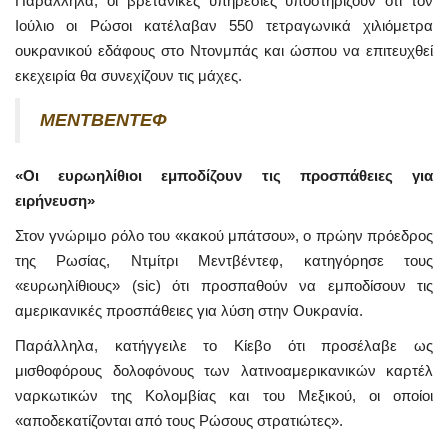
Παράλληλα, οι βρετανικές υπηρεσίες υποστηρίζουν ότι τον
Ιούλιο οι Ρώσοι κατέλαβαν 550 τετραγωνικά χιλιόμετρα
ουκρανικού εδάφους στο Ντονμπάς και ώσπου να επιτευχθεί
εκεχειρία θα συνεχίζουν τις μάχες.
MENTBENTE
Φ
«
O
ι ευρωηλίθιοι εμποδίζουν τις προσπάθειες για
ειρήνευση»
Στον γνώριμο ρόλο του «κακού μπάτσου», ο πρώην πρόεδρος
της Ρωσίας, Ντμίτρι Μεντβέντεφ, κατηγόρησε τους
«ευρωηλίθιους» (sic) ότι προσπαθούν να εμποδίσουν τις
αμερικανικές προσπάθειες για λύση στην Ουκρανία.
Παράλληλα, κατήγγειλε το Κίεβο ότι προσέλαβε ως
μισθοφόρους δολοφόνους των λατινοαμερικανικών καρτέλ
ναρκωτικών της Κολομβίας και του Μεξικού, οι οποίοι
«αποδεκατίζονται από τους Ρώσους στρατιώτες».