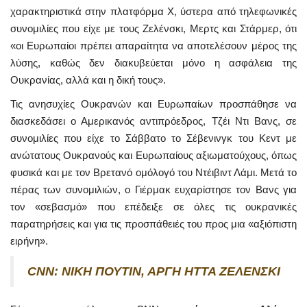
χαρακτηριστικά στην πλατφόρμα Χ, ύστερα από τηλεφωνικές
συνομιλίες που είχε με τους Ζελένσκι, Μερτς και Στάρμερ, ότι
«οι Ευρωπαίοι πρέπει απαραίτητα να αποτελέσουν μέρος της
λύσης, καθώς δεν διακυβεύεται μόνο η ασφάλεια της
Ουκρανίας, αλλά και η δική τους».
Τις ανησυχίες Ουκρανών και Ευρωπαίων προσπάθησε να
διασκεδάσει ο Αμερικανός αντιπρόεδρος, Τζέι Ντι Βανς, σε
συνομιλίες που είχε το Σάββατο το Σέβενινγκ του Κεντ με
ανώτατους Ουκρανούς και Ευρωπαίους αξιωματούχους, όπως
φυσικά και με τον Βρετανό ομόλογό του Ντέιβιντ Λάμι. Μετά το
πέρας των συνομιλιών, ο Γιέρμακ ευχαρίστησε τον Βανς για
τον «σεβασμό» που επέδειξε σε όλες τις ουκρανικές
παρατηρήσεις και για τις προσπάθειές του προς μια «αξιόπιστη
ειρήνη».
CNN
: ΝΙΚΗ ΠΟΥΤΙΝ, ΑΡΓΗ ΗΤΤΑ ΖΕΛΕΝΣΚΙ