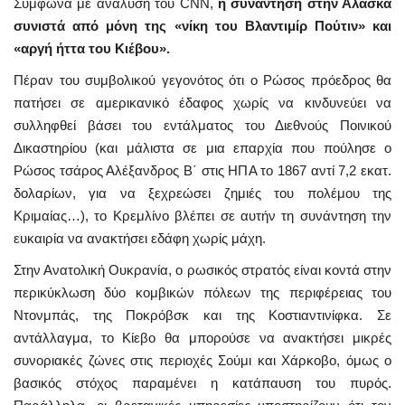
Σύμφωνα με ανάλυση του CNN,
η συνάντηση στην Αλάσκα
συνιστά από μόνη της «νίκη του Βλαντιμίρ Πούτιν» και
«αργή ήττα του Κιέβου».
Πέραν του συμβολικού γεγονότος ότι ο Ρώσος πρόεδρος θα
πατήσει σε αμερικανικό έδαφος χωρίς να κινδυνεύει να
συλληφθεί βάσει του εντάλματος του Διεθνούς Ποινικού
Δικαστηρίου (και μάλιστα σε μια επαρχία που πούλησε ο
Ρώσος τσάρος Αλέξανδρος Β΄ στις ΗΠΑ το 1867 αντί 7,2 εκατ.
δολαρίων, για να ξεχρεώσει ζημιές του πολέμου της
Κριμαίας…), το Κρεμλίνο βλέπει σε αυτήν τη συνάντηση την
ευκαιρία να ανακτήσει εδάφη χωρίς μάχη.
Στην Ανατολική Ουκρανία, ο ρωσικός στρατός είναι κοντά στην
περικύκλωση δύο κομβικών πόλεων της περιφέρειας του
Ντονμπάς, της Ποκρόβσκ και της Κοστιαντινίφκα. Σε
αντάλλαγμα, το Κίεβο θα μπορούσε να ανακτήσει μικρές
συνοριακές ζώνες στις περιοχές Σούμι και Χάρκοβο, όμως ο
βασικός στόχος παραμένει η κατάπαυση του πυρός.