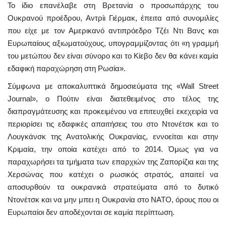
Το ίδιο επανέλαβε στη Βρετανία ο προσωπάρχης του
Ουκρανού προέδρου, Αντρίι Γιέρμακ, έπειτα από συνομιλίες
που είχε με τον Αμερικανό αντιπρόεδρο Τζέι Ντι Βανς και
Ευρωπαίους αξιωματούχους, υπογραμμίζοντας ότι «η γραμμή
του μετώπου δεν είναι σύνορο και το Κίεβο δεν θα κάνει καμία
εδαφική παραχώρηση στη Ρωσία».
Σύμφωνα με αποκαλυπτικά δημοσιεύματα της «Wall Street
Journal», o Πούτιν είναι διατεθειμένος στο τέλος της
διαπραγμάτευσης και προκειμένου να επιτευχθεί εκεχειρία να
περιορίσει τις εδαφικές απαιτήσεις του στο Ντονέτσκ και το
Λουγκάνσκ της Ανατολικής Ουκρανίας, εννοείται και στην
Κριμαία, την οποία κατέχει από το 2014. Όμως για να
παραχωρήσει τα τμήματα των επαρχιών της Ζαπορίζια και της
Χερσώνας που κατέχει ο ρωσικός στρατός, απαιτεί να
αποσυρθούν τα ουκρανικά στρατεύματα από το δυτικό
Ντονέτσκ και να μην μπει η Ουκρανία στο ΝΑΤΟ, όρους που οι
Ευρωπαίοι δεν αποδέχονται σε καμία περίπτωση.