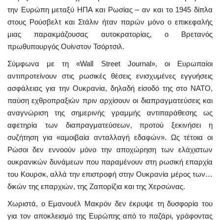
την Ευρώπη μεταξύ ΗΠΑ και Ρωσίας – αν και το 1945 δίπλα
στους Ρούσβελτ και Στάλιν ήταν παρών μόνο ο επικεφαλής
μιας παρακμάζουσας αυτοκρατορίας, ο Βρετανός
πρωθυπουργός Ουίνστον Τσόρτσιλ.
Σύμφωνα με τη «Wall Street Journal», οι Ευρωπαίοι
αντιπροτείνουν στις ρωσικές θέσεις ενισχυμένες εγγυήσεις
ασφάλειας για την Ουκρανία, δηλαδή είσοδό της στο ΝΑΤΟ,
παύση εχθροπραξιών πριν αρχίσουν οι διαπραγματεύσεις και
αναγνώριση της σημερινής γραμμής αντιπαράθεσης ως
αφετηρία των διαπραγματεύσεων, προτού ξεκινήσει η
συζήτηση για «αμοιβαία ανταλλαγή εδαφών». Ως τέτοια οι
Ρώσοι δεν εννοούν μόνο την αποχώρηση των ελάχιστων
ουκρανικών δυνάμεων που παραμένουν στη ρωσική επαρχία
του Κουρσκ, αλλά την επιστροφή στην Ουκρανία μέρος των…
δικών της επαρχιών, της Ζαπορίζια και της Χερσώνας.
Χωριστά, ο Εμανουέλ Μακρόν δεν έκρυψε τη δυσφορία του
για τον αποκλεισμό της Ευρώπης από το παζάρι, γράφοντας