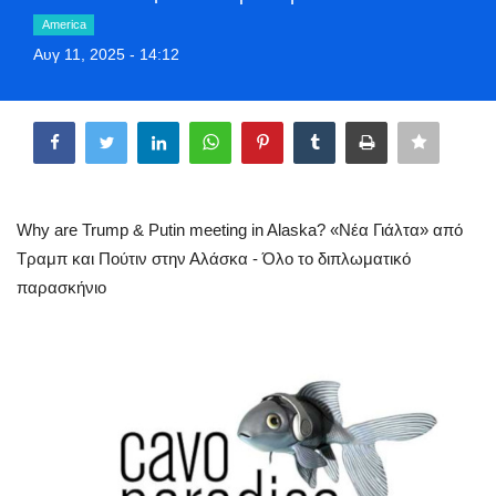
Style Adorés
America
Αυγ 11, 2025 - 14:12
Entertainment
Share
Arts & Culture
Mykonos
Why are Trump & Putin meeting in Alaska? «Νέα Γιάλτα» από
Mykonos Ticker TV
Τραμπ και Πούτιν στην Αλάσκα - Όλο το διπλωματικό
παρασκήνιο
Sport
Health
Sustainability
In Pictures