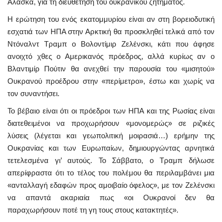
Αλάσκα, για τη διευθέτηση του ουκρανικού ζητήματος.
Η ερώτηση του ενός εκατομμυρίου είναι αν στη βορειοδυτική
εσχατιά των ΗΠΑ στην Αρκτική θα προσκληθεί τελικά από τον
Ντόναλντ Τραμπ ο Βολοντίμιρ Ζελένσκι, κάτι που άφησε
ανοιχτό χθες ο Αμερικανός πρόεδρος, αλλά κυρίως αν ο
Βλαντιμίρ Πούτιν θα ανεχθεί την παρουσία του «μισητού»
Ουκρανού προέδρου στην «περίμετρο», έστω και χωρίς να
τον συναντήσει.
Το βέβαιο είναι ότι οι πρόεδροι των ΗΠΑ και της Ρωσίας είναι
διατεθειμένοι να προχωρήσουν «μονομερώς» σε ριζικές
λύσεις (λέγεται και γεωπολιτική μοιρασιά…) ερήμην της
Ουκρανίας και των Ευρωπαίων, δημιουργώντας αρνητικά
τετελεσμένα γι’ αυτούς. Το Σάββατο, ο Τραμπ δήλωσε
απερίφραστα ότι το τέλος του πολέμου θα περιλαμβάνει μια
«ανταλλαγή εδαφών προς αμοιβαίο όφελος», με τον Ζελένσκι
να απαντά ακαριαία πως «οι Ουκρανοί δεν θα
παραχωρήσουν ποτέ τη γη τους στους κατακτητές».