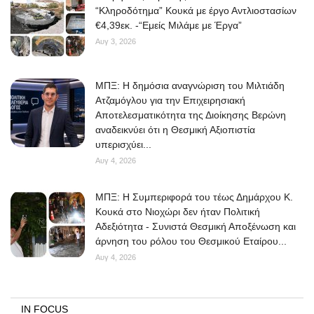
“Κληροδότημα” Κουκά με έργο Αντλιοστασίων
€4,39εκ. -“Εμείς Μιλάμε με Έργα”
Αυγ 3, 2026
ΜΠΞ: Η δημόσια αναγνώριση του Μιλτιάδη
Ατζαμόγλου για την Επιχειρησιακή
Αποτελεσματικότητα της Διοίκησης Βερώνη
αναδεικνύει ότι η Θεσμική Αξιοπιστία
υπερισχύει...
Αυγ 4, 2026
ΜΠΞ: Η Συμπεριφορά του τέως Δημάρχου Κ.
Κουκά στο Νιοχώρι δεν ήταν Πολιτική
Αδεξιότητα - Συνιστά Θεσμική Αποξένωση και
άρνηση του ρόλου του Θεσμικού Εταίρου...
Αυγ 4, 2026
IN FOCUS