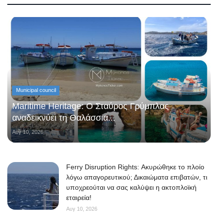
Municipal council
Maritime Heritage: Ο Σταύρος Γρύμπλας
αναδεικνύει τη Θαλάσσια...
Αυγ 10, 2026
Ferry Disruption Rights: Ακυρώθηκε το πλοίο
λόγω απαγορευτικού; Δικαιώματα επιβατών, τι
υποχρεούται να σας καλύψει η ακτοπλοϊκή
εταιρεία!
Αυγ 10, 2026