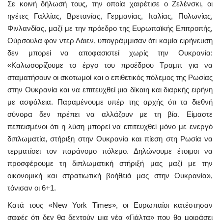
Σε κοινή δήλωσή τους, την οποία χαιρέτισε ο Ζελένσκι, οι
ηγέτες Γαλλίας, Βρετανίας, Γερμανίας, Ιταλίας, Πολωνίας,
Φινλανδίας, μαζί με την πρόεδρο της Ευρωπαϊκής Επιτροπής,
Ούρσουλα φον ντερ Λάιεν, υπογράμμισαν ότι καμία ειρήνευση
δεν μπορεί να αποφασιστεί χωρίς την Ουκρανία:
«Καλωσορίζουμε το έργο του προέδρου Τραμπ για να
σταματήσουν οι σκοτωμοί και ο επιθετικός πόλεμος της Ρωσίας
στην Ουκρανία και να επιτευχθεί μια δίκαιη και διαρκής ειρήνη
με ασφάλεια. Παραμένουμε υπέρ της αρχής ότι τα διεθνή
σύνορα δεν πρέπει να αλλάζουν με τη βία. Είμαστε
πεπεισμένοι ότι η λύση μπορεί να επιτευχθεί μόνο με ενεργό
διπλωματία, στήριξη στην Ουκρανία και πίεση στη Ρωσία να
τερματίσει τον παράνομο πόλεμο. Δηλώνουμε έτοιμοι να
προσφέρουμε τη διπλωματική στήριξή μας μαζί με την
οικονομική και στρατιωτική βοήθειά μας στην Ουκρανία»,
τόνισαν οι 6+1.
Κατά τους «New York Times», οι Ευρωπαίοι κατέστησαν
σαφές ότι δεν θα δεχτούν μια νέα «Γιάλτα» που θα μοιράσει