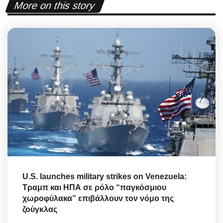
More on this story
U.S. launches military strikes on Venezuela:
Τραμπ και ΗΠΑ σε ρόλο “παγκόσμιου
χωροφύλακα” επιβάλλουν τον νόμο της
ζούγκλας