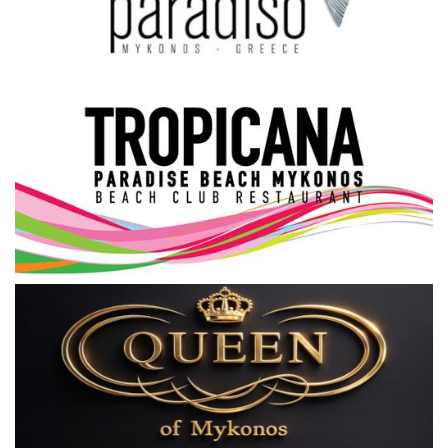
Science & Tech
Aegean Islands
Σεβασμιώτατος Δωρόθεος Β’
Cost Of Living Crisis
Opinion + Analysis
L’Art des Sens
Local Elections 2023
All News
About