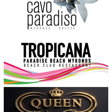
Science & Tech
Aegean Islands
Σεβασμιώτατος Δωρόθεος Β’
Cost Of Living Crisis
Opinion + Analysis
L’Art des Sens
Local Elections 2023
All News
About