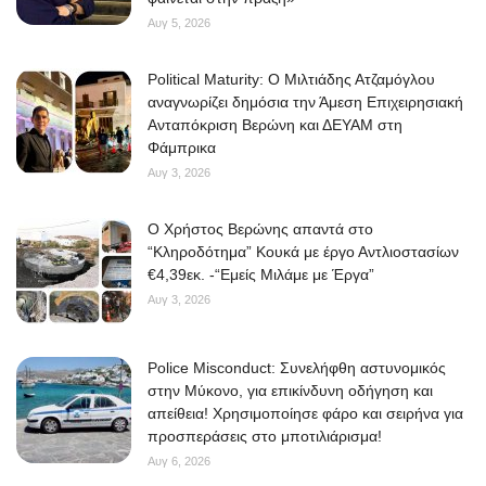
Αυγ 5, 2026
Political Maturity: Ο Μιλτιάδης Ατζαμόγλου
αναγνωρίζει δημόσια την Άμεση Επιχειρησιακή
Ανταπόκριση Βερώνη και ΔΕΥΑΜ στη
Φάμπρικα
Αυγ 3, 2026
O Χρήστος Βερώνης απαντά στο
“Κληροδότημα” Κουκά με έργο Αντλιοστασίων
€4,39εκ. -“Εμείς Μιλάμε με Έργα”
Αυγ 3, 2026
Police Misconduct: Συνελήφθη αστυνομικός
στην Μύκονο, για επικίνδυνη οδήγηση και
απείθεια! Χρησιμοποίησε φάρο και σειρήνα για
προσπεράσεις στο μποτιλιάρισμα!
Αυγ 6, 2026