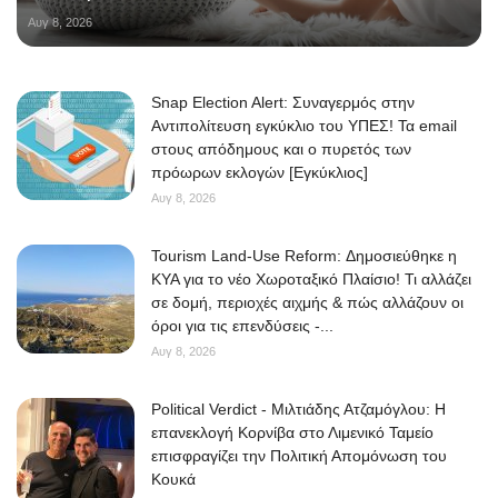
Αυγ 8, 2026
Snap Election Alert: Συναγερμός στην
Αντιπολίτευση εγκύκλιο του ΥΠΕΣ! Τα email
στους απόδημους και ο πυρετός των
πρόωρων εκλογών [Εγκύκλιος]
Αυγ 8, 2026
Tourism Land-Use Reform: Δημοσιεύθηκε η
ΚΥΑ για το νέο Χωροταξικό Πλαίσιο! Τι αλλάζει
σε δομή, περιοχές αιχμής & πώς αλλάζουν οι
όροι για τις επενδύσεις -...
Αυγ 8, 2026
Political Verdict - Μιλτιάδης Ατζαμόγλου: Η
επανεκλογή Κορνίβα στο Λιμενικό Ταμείο
επισφραγίζει την Πολιτική Απομόνωση του
Κουκά