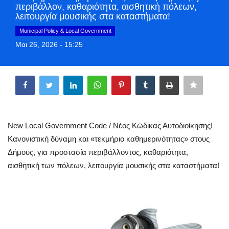
περιβάλλον, καθαριότητα, αισθητική πόλεων,
Style Adorés
λειτουργία μουσικής στα καταστήματα!
Municipal Policy & Local Government
Entertainment
Μαι 26, 2026 - 15:25
Arts & Culture
Share
Mykonos
Mykonos Ticker TV
New Local Government Code / Νέος Κώδικας Αυτοδιοίκησης!
Κανονιστική δύναμη και «τεκμήριο καθημερινότητας» στους
Sport
Δήμους, για προστασία περιβάλλοντος, καθαριότητα,
αισθητική των πόλεων, λειτουργία μουσικής στα καταστήματα!
Sustainability
Health
In Pictures