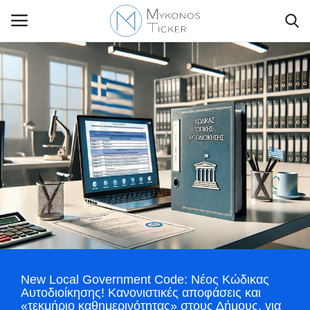
Contact Us
Politique
Business
Travel
World
New Local Government Code: Νέος Κώδικας
Greece
Αυτοδιοίκησης! Κανονιστικές αποφάσεις και
«τεκμήριο καθημερινότητας» στους Δήμους, για