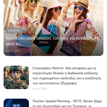
Consumer
Retail Discount Season: Οδηγίες για καταναλωτές
κατά τις...
Αυγ 8, 2026
Conscription Reform: Νέα απόφαση για τη
στρατολογία! Αλλάζει η διαδικασία επίδοσης
των σημειωμάτων κατάταξης και η αναζήτηση
των ανυπότακτων [Έγγραφο]
Αυγ 8, 2026
Tourism Spatial Planning - SETE: Θετικό βήμα
το νέο Χωροταξικό για τον Τουρισμό, οι