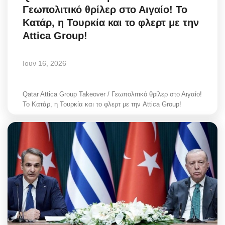
Γεωπολιτικό θρίλερ στο Αιγαίο! Το
Greece
Κατάρ, η Τουρκία και το φλερτ με την
Attica Group!
Entertainment
Arts & Culture
Ιουν 16, 2026
Mykonos
Qatar Attica Group Takeover / Γεωπολιτικό θρίλερ στο Αιγαίο!
Το Κατάρ, η Τουρκία και το φλερτ με την Attica Group!
Mykonos Ticker TV
Sport
Sustainability
Health
In Pictures