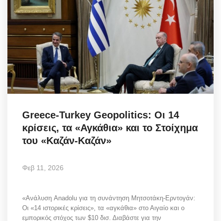
Greece-Turkey Geopolitics: Οι 14
κρίσεις, τα «Αγκάθια» και το Στοίχημα
του «Καζάν-Καζάν»
Φεβ 11, 2026
«Ανάλυση Anadolu για τη συνάντηση Μητσοτάκη-Ερντογάν:
Οι «14 ιστορικές κρίσεις», τα «αγκάθια» στο Αιγαίο και ο
εμπορικός στόχος των $10 δισ. Διαβάστε για την