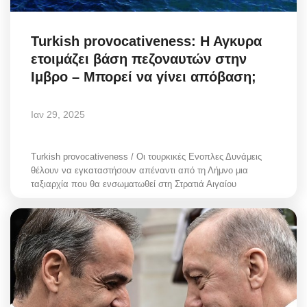
Turkish provocativeness: Η Αγκυρα
ετοιμάζει βάση πεζοναυτών στην
Ιμβρο – Μπορεί να γίνει απόβαση;
Ιαν 29, 2025
Turkish provocativeness / Οι τουρκικές Ενοπλες Δυνάμεις
θέλουν να εγκαταστήσουν απέναντι από τη Λήμνο μια
ταξιαρχία που θα ενσωματωθεί στη Στρατιά Αιγαίου