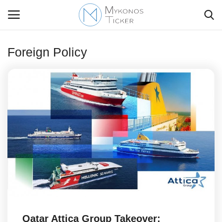
Foreign Policy
Contact Us
Politique
Business
Travel
World
Style Adorés
Qatar Attica Group Takeover: