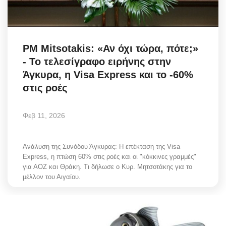
Science & Tech
Aegean Islands
PM Mitsotakis: «Αν όχι τώρα, πότε;»
- Το τελεσίγραφο ειρήνης στην
Σεβασμιώτατος Δωρόθεος Β’
Άγκυρα, η Visa Express και το -60%
στις ροές
Cost Of Living Crisis
Φεβ 11, 2026
Opinion + Analysis
L’Art des Sens
Ανάλυση της Συνόδου Άγκυρας: Η επέκταση της Visa
Express, η πτώση 60% στις ροές και οι "κόκκινες γραμμές"
για ΑΟΖ και Θράκη. Τι δήλωσε ο Κυρ. Μητσοτάκης για το
All News
μέλλον του Αιγαίου.
Local Elections 2023
About