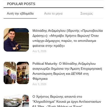
POPULAR POSTS
Αυτή την εβδομάδα
Αυτο το μηνα
Συνεχώς
Μιλτιάδης Ατζαμόγλου (Ιδρυτής «Πρωτοβουλία
Δράσης»): «Μπράβο Χρήστο Βερώνη! Όταν
υπάρχει Δήμαρχος παρών, το αποτέλεσμα
φαίνεται στην πράξη»
Αυγ 5, 2026
Political Maturity: Ο Μιλτιάδης Ατζαμόγλου
αναγνωρίζει δημόσια την Άμεση Επιχειρησιακή
Ανταπόκριση Βερώνη και ΔΕΥΑΜ στη
Φάμπρικα
Αυγ 3, 2026
O Χρήστος Βερώνης απαντά στο
“Κληροδότημα” Κουκά με έργο Αντλιοστασίων
€4,39εκ. -“Εμείς Μιλάμε με Έργα”